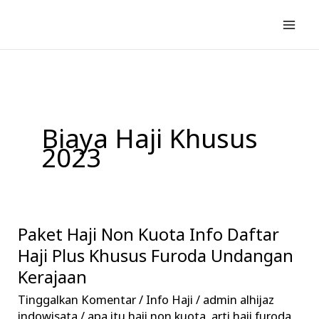
Lewati
ke
konten
Biaya Haji Khusus
2023
Paket Haji Non Kuota Info Daftar
Paket
Haji
Haji Plus Khusus Furoda Undangan
Non
Kerajaan
Kuota
Tinggalkan Komentar
/
Info Haji
/
admin alhijaz
Info
indowisata
/
apa itu haji non kuota
,
arti haji furoda
,