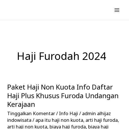
Lewati
ke
konten
Haji Furodah 2024
Paket Haji Non Kuota Info Daftar
Paket
Haji
Haji Plus Khusus Furoda Undangan
Non
Kerajaan
Kuota
Tinggalkan Komentar
/
Info Haji
/
admin alhijaz
Info
indowisata
/
apa itu haji non kuota
,
arti haji furoda
,
Daftar
arti haji non kuota
,
biaya haji furoda
,
biaya haji