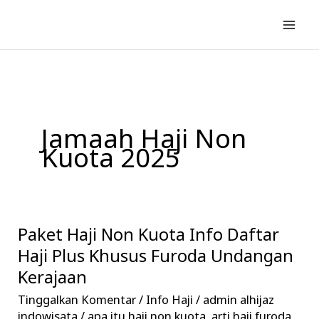
Lewati
ke
konten
Jamaah Haji Non
Kuota 2025
Paket Haji Non Kuota Info Daftar
Paket
Haji
Haji Plus Khusus Furoda Undangan
Non
Kerajaan
Kuota
Tinggalkan Komentar
/
Info Haji
/
admin alhijaz
Info
indowisata
/
apa itu haji non kuota
,
arti haji furoda
,