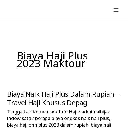
Lewati
ke
konten
Biaya Haji Plus
2023 Maktour
Biaya Naik Haji Plus Dalam Rupiah –
Biaya
Naik
Travel Haji Khusus Depag
Haji
Tinggalkan Komentar
/
Info Haji
/
admin alhijaz
Plus
indowisata
/
berapa biaya ongkos naik haji plus
,
Dalam
biaya haji onh plus 2023 dalam rupiah
,
biaya haji