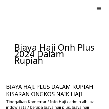
Lewati
ke
konten
Biaya Haji Onh Plus
2024 Dalam
Rupiah
BIAYA HAJI PLUS DALAM RUPIAH
BIAYA
HAJI
KISARAN ONGKOS NAIK HAJI
PLUS
Tinggalkan Komentar
/
Info Haji
/
admin alhijaz
DALAM
indowisata
/
berapa biaya haji plus
,
biaya haji