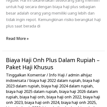
reguler. Hal ini dikarenakan seseorang yang memilih
untuk haji secara dengan biaya haji plus sebagian
besar adalah orang yang memiliki uang lebih dan
tidak ingin repot. Kemungkinan risiko berangkat haji
plus saat berada di
Read More »
Biaya Haji Onh Plus Dalam Rupiah –
Biaya
Haji
Paket Haji Khusus
Onh
Tinggalkan Komentar
/
Info Haji
/
admin alhijaz
Plus
indowisata
/
biaya haji 2022 dalam rupiah
,
biaya haji
Dalam
2023 dalam rupiah
,
biaya haji 2024 dalam rupiah
,
biaya haji 2025 dalam rupiah
,
biaya haji 2026 dalam
Rupiah
rupiah
,
biaya haji onh
,
biaya haji onh 2022
,
biaya haji
–
onh 2023
,
biaya haji onh 2024
,
biaya haji onh 2025
,
Paket