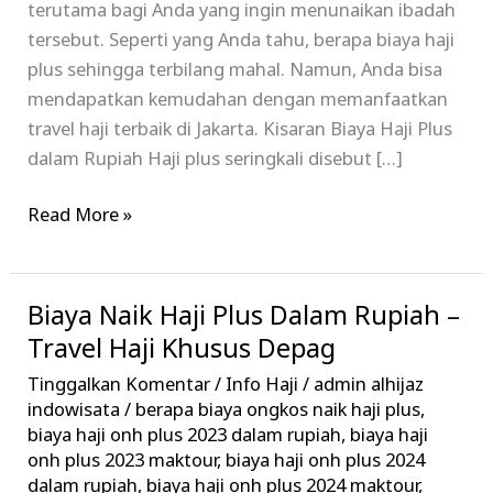
terutama bagi Anda yang ingin menunaikan ibadah
tersebut. Seperti yang Anda tahu, berapa biaya haji
plus sehingga terbilang mahal. Namun, Anda bisa
mendapatkan kemudahan dengan memanfaatkan
travel haji terbaik di Jakarta. Kisaran Biaya Haji Plus
dalam Rupiah Haji plus seringkali disebut […]
Read More »
Biaya Naik Haji Plus Dalam Rupiah –
Biaya
Naik
Travel Haji Khusus Depag
Haji
Tinggalkan Komentar
/
Info Haji
/
admin alhijaz
Plus
indowisata
/
berapa biaya ongkos naik haji plus
,
Dalam
biaya haji onh plus 2023 dalam rupiah
,
biaya haji
onh plus 2023 maktour
,
biaya haji onh plus 2024
Rupiah
dalam rupiah
,
biaya haji onh plus 2024 maktour
,