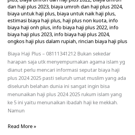
plus
,
biaya umroh dan haji plus 2022
,
biaya umroh
dan haji plus 2023
,
biaya umroh dan haji plus 2024
,
biaya untuk haji plus
,
biaya untuk naik haji plus
,
estimasi biaya haji plus
,
haji plus non kuota
,
info
biaya haji onh plus
,
info biaya haji plus 2022
,
info
biaya haji plus 2023
,
info biaya haji plus 2024
,
ongkos haji plus dalam rupiah
,
rincian biaya haji plus
Biaya Haji Plus – 08111341212 Bukan sekedar
harapan saja utk menyempurnakan agama islam yg
dianut perlu mencari informasi seputar biaya haji
plus 2024 2025 pasti seluruh umat muslim yang ada
diseluruh belahan dunia ini sangat ingin bisa
menunaikan haji plus 2024 2025 rukum islam yang
ke 5 ini yaitu menunaikan ibadah haji ke mekkah.
Namun
Read More »