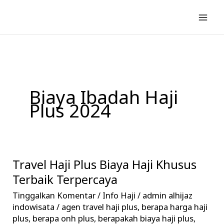
Lewati
ke
konten
Biaya Ibadah Haji
Plus 2024
Travel Haji Plus Biaya Haji Khusus
Travel
Haji
Terbaik Terpercaya
Plus
Tinggalkan Komentar
/
Info Haji
/
admin alhijaz
Biaya
indowisata
/
agen travel haji plus
,
berapa harga haji
Haji
plus
,
berapa onh plus
,
berapakah biaya haji plus
,