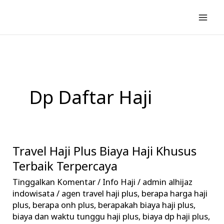
Lewati
ke
konten
Dp Daftar Haji
Travel Haji Plus Biaya Haji Khusus
Travel
Haji
Terbaik Terpercaya
Plus
Tinggalkan Komentar
/
Info Haji
/
admin alhijaz
Biaya
indowisata
/
agen travel haji plus
,
berapa harga haji
Haji
plus
,
berapa onh plus
,
berapakah biaya haji plus
,
biaya dan waktu tunggu haji plus
,
biaya dp haji plus
,
Khusus