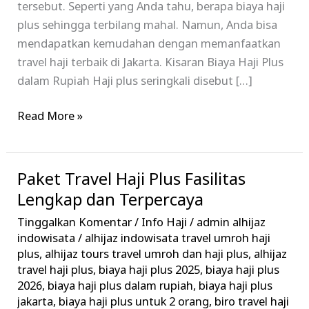
tersebut. Seperti yang Anda tahu, berapa biaya haji
plus sehingga terbilang mahal. Namun, Anda bisa
mendapatkan kemudahan dengan memanfaatkan
travel haji terbaik di Jakarta. Kisaran Biaya Haji Plus
dalam Rupiah Haji plus seringkali disebut […]
Read More »
Paket Travel Haji Plus Fasilitas
Paket
Travel
Lengkap dan Terpercaya
Haji
Tinggalkan Komentar
/
Info Haji
/
admin alhijaz
Plus
indowisata
/
alhijaz indowisata travel umroh haji
Fasilitas
plus
,
alhijaz tours travel umroh dan haji plus
,
alhijaz
travel haji plus
,
biaya haji plus 2025
,
biaya haji plus
Lengkap
2026
,
biaya haji plus dalam rupiah
,
biaya haji plus
dan
jakarta
,
biaya haji plus untuk 2 orang
,
biro travel haji