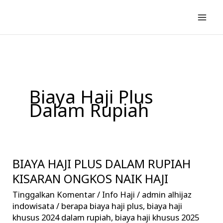
Lewati
ke
konten
Biaya Haji Plus
Dalam Rupiah
BIAYA HAJI PLUS DALAM RUPIAH
BIAYA
HAJI
KISARAN ONGKOS NAIK HAJI
PLUS
Tinggalkan Komentar
/
Info Haji
/
admin alhijaz
DALAM
indowisata
/
berapa biaya haji plus
,
biaya haji
RUPIAH
khusus 2024 dalam rupiah
,
biaya haji khusus 2025