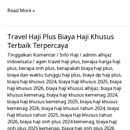
Read More »
Travel Haji Plus Biaya Haji Khusus
Travel
Haji
Terbaik Terpercaya
Plus
Tinggalkan Komentar
/
Info Haji
/
admin alhijaz
Biaya
indowisata
/
agen travel haji plus
,
berapa harga haji
Haji
plus
,
berapa onh plus
,
berapakah biaya haji plus
,
biaya dan waktu tunggu haji plus
,
biaya dp haji plus
,
Khusus
biaya haji khusus 2024
,
biaya haji khusus 2025
,
biaya
Terbaik
haji khusus 2026
,
biaya haji khusus alhijaz
,
biaya haji
Terpercaya
khusus kemenag
,
biaya haji khusus kemenag 2024
,
biaya haji khusus kemenag 2025
,
biaya haji khusus
kemenag 2026
,
biaya haji khusus tahun 2024
,
biaya
haji khusus tahun 2025
,
biaya haji khusus tahun
2026
,
biaya haji onh plus 2024 kemenag
,
biaya haji
onh plus 2025 kemenag
,
biaya haji onh plus 2026