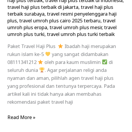
haji plus terbaik
,
travel haji plus terbaik di indonesia
,
travel haji plus terbaik di jakarta
,
travel haji plus
terbaik surabaya
,
travel resmi penyelenggara haji
plus
,
travel umroh plus cairo 2025 terbaru
,
travel
umroh plus eropa
,
travel umroh plus mesir
,
travel
umroh plus turki
,
travel umroh plus turki terbaik
Paket Travel Haji Plus
Ibadah haji merupakan
rukun islam ke-5
yang sangat didambakan
08111341212
oleh para kaum muslimin
di
seluruh dunia
. Agar perjalanan religi anda
nyaman dan aman, pilihlah agen travel haji plus
yang profesional dan tentunya terpercaya. Pada
artikel kali ini tidak hanya akan membahas
rekomendasi paket travel haji
Read More »