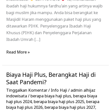
ibadah haji hukumnya fardhu’ain yang artinya wajib
bagi muslim jika mampu. Anda bisa berangkat ke
Masjidil Haram menggunakan paket haji plus yang
ditawarkan PIHK. Penyelenggara Ibadah Haji
Khusus (PIHK) dan Penyelenggara Perjalanan
Ibadah Umrah […]
Read More »
Biaya Haji Plus, Berangkat Haji di
Biaya
Haji
Saat Pandemi?
Plus,
Tinggalkan Komentar
/
Info Haji
/
admin alhijaz
Berangkat
indowisata
/
berapa biaya haji plus
,
berapa biaya
Haji
haji plus 2024
,
berapa biaya haji plus 2025
,
berapa
biaya haji plus 2026
,
berapa biaya haji plus 2027
,
di