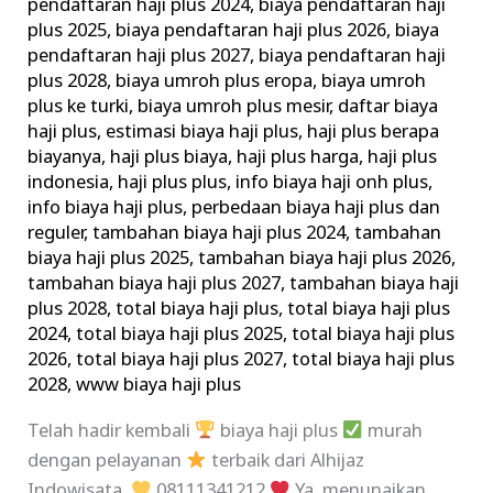
pendaftaran haji plus 2024
,
biaya pendaftaran haji
plus 2025
,
biaya pendaftaran haji plus 2026
,
biaya
pendaftaran haji plus 2027
,
biaya pendaftaran haji
plus 2028
,
biaya umroh plus eropa
,
biaya umroh
plus ke turki
,
biaya umroh plus mesir
,
daftar biaya
haji plus
,
estimasi biaya haji plus
,
haji plus berapa
biayanya
,
haji plus biaya
,
haji plus harga
,
haji plus
indonesia
,
haji plus plus
,
info biaya haji onh plus
,
info biaya haji plus
,
perbedaan biaya haji plus dan
reguler
,
tambahan biaya haji plus 2024
,
tambahan
biaya haji plus 2025
,
tambahan biaya haji plus 2026
,
tambahan biaya haji plus 2027
,
tambahan biaya haji
plus 2028
,
total biaya haji plus
,
total biaya haji plus
2024
,
total biaya haji plus 2025
,
total biaya haji plus
2026
,
total biaya haji plus 2027
,
total biaya haji plus
2028
,
www biaya haji plus
Telah hadir kembali
biaya haji plus
murah
dengan pelayanan
terbaik dari Alhijaz
Indowisata.
08111341212
Ya, menunaikan