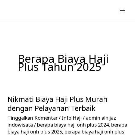
Lewati
ke
konten
Berapa Biaya Haji
Plus Tahun 2025
Nikmati Biaya Haji Plus Murah
Nikmati
Biaya
dengan Pelayanan Terbaik
Haji
Tinggalkan Komentar
/
Info Haji
/
admin alhijaz
Plus
indowisata
/
berapa biaya haji onh plus 2024
,
berapa
Murah
biaya haji onh plus 2025
,
berapa biaya haji onh plus