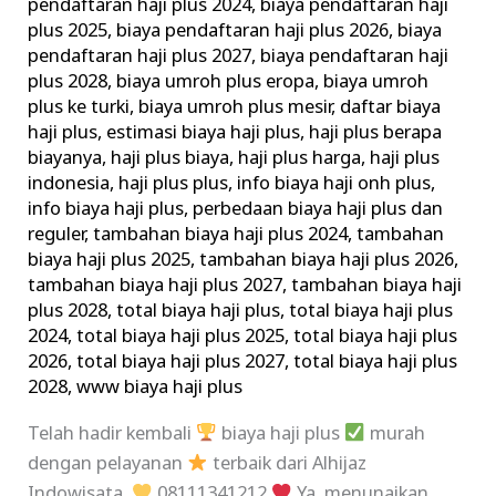
pendaftaran haji plus 2024
,
biaya pendaftaran haji
plus 2025
,
biaya pendaftaran haji plus 2026
,
biaya
pendaftaran haji plus 2027
,
biaya pendaftaran haji
plus 2028
,
biaya umroh plus eropa
,
biaya umroh
plus ke turki
,
biaya umroh plus mesir
,
daftar biaya
haji plus
,
estimasi biaya haji plus
,
haji plus berapa
biayanya
,
haji plus biaya
,
haji plus harga
,
haji plus
indonesia
,
haji plus plus
,
info biaya haji onh plus
,
info biaya haji plus
,
perbedaan biaya haji plus dan
reguler
,
tambahan biaya haji plus 2024
,
tambahan
biaya haji plus 2025
,
tambahan biaya haji plus 2026
,
tambahan biaya haji plus 2027
,
tambahan biaya haji
plus 2028
,
total biaya haji plus
,
total biaya haji plus
2024
,
total biaya haji plus 2025
,
total biaya haji plus
2026
,
total biaya haji plus 2027
,
total biaya haji plus
2028
,
www biaya haji plus
Telah hadir kembali
biaya haji plus
murah
dengan pelayanan
terbaik dari Alhijaz
Indowisata.
08111341212
Ya, menunaikan