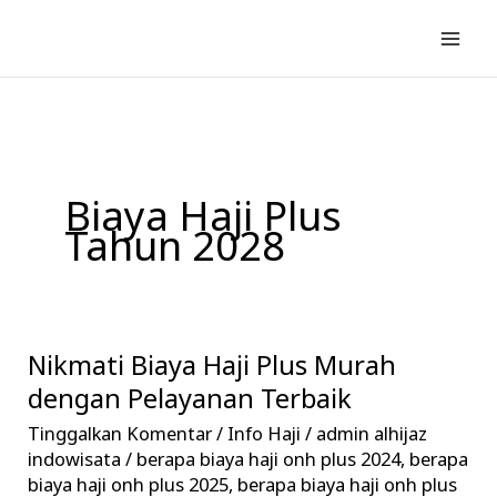
Lewati
ke
konten
Biaya Haji Plus
Tahun 2028
Nikmati Biaya Haji Plus Murah
Nikmati
Biaya
dengan Pelayanan Terbaik
Haji
Tinggalkan Komentar
/
Info Haji
/
admin alhijaz
Plus
indowisata
/
berapa biaya haji onh plus 2024
,
berapa
Murah
biaya haji onh plus 2025
,
berapa biaya haji onh plus