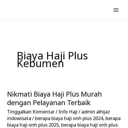
Lewati
ke
konten
Biaya Haji Plus
Kebumen
Nikmati Biaya Haji Plus Murah
Nikmati
Biaya
dengan Pelayanan Terbaik
Haji
Tinggalkan Komentar
/
Info Haji
/
admin alhijaz
Plus
indowisata
/
berapa biaya haji onh plus 2024
,
berapa
Murah
biaya haji onh plus 2025
,
berapa biaya haji onh plus