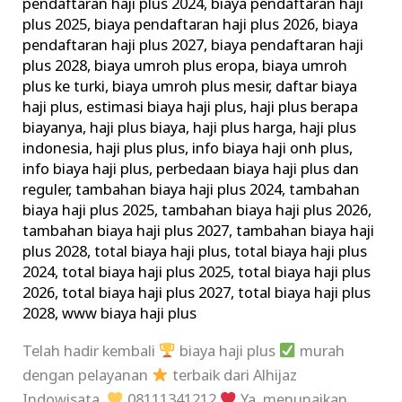
pendaftaran haji plus 2024
,
biaya pendaftaran haji
plus 2025
,
biaya pendaftaran haji plus 2026
,
biaya
pendaftaran haji plus 2027
,
biaya pendaftaran haji
plus 2028
,
biaya umroh plus eropa
,
biaya umroh
plus ke turki
,
biaya umroh plus mesir
,
daftar biaya
haji plus
,
estimasi biaya haji plus
,
haji plus berapa
biayanya
,
haji plus biaya
,
haji plus harga
,
haji plus
indonesia
,
haji plus plus
,
info biaya haji onh plus
,
info biaya haji plus
,
perbedaan biaya haji plus dan
reguler
,
tambahan biaya haji plus 2024
,
tambahan
biaya haji plus 2025
,
tambahan biaya haji plus 2026
,
tambahan biaya haji plus 2027
,
tambahan biaya haji
plus 2028
,
total biaya haji plus
,
total biaya haji plus
2024
,
total biaya haji plus 2025
,
total biaya haji plus
2026
,
total biaya haji plus 2027
,
total biaya haji plus
2028
,
www biaya haji plus
Telah hadir kembali
biaya haji plus
murah
dengan pelayanan
terbaik dari Alhijaz
Indowisata.
08111341212
Ya, menunaikan