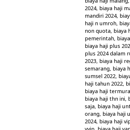
biaya haji malang
2024
,
biaya haji m
mandiri 2024
,
bia
haji n umroh
,
biay
non quota
,
biaya 
pemerintah
,
biaya
biaya haji plus 20
plus 2024 dalam r
2023
,
biaya haji r
semarang
,
biaya h
sumsel 2022
,
biay
haji tahun 2022
,
b
biaya haji termura
biaya haji thn ini
,
saja
,
biaya haji u
orang
,
biaya haji
2024
,
biaya haji vi
vvip
,
biaya haji y