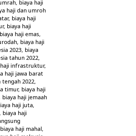
 umrah
,
biaya haji
ya haji dan umroh
atar
,
biaya haji
ur
,
biaya haji
biaya haji emas
,
furodah
,
biaya haji
esia 2023
,
biaya
esia tahun 2022
,
haji infrastruktur
,
a haji jawa barat
a tengah 2022
,
wa timur
,
biaya haji
,
biaya haji jemaah
iaya haji juta
,
,
biaya haji
langsung
,
biaya haji mahal
,