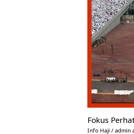
Biaya
Haji
2017
Fokus Perha
Info Haji
/
admin a