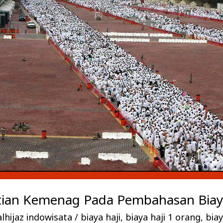
tian Kemenag Pada Pembahasan Biaya
lhijaz indowisata
/
biaya haji
,
biaya haji 1 orang
,
biay