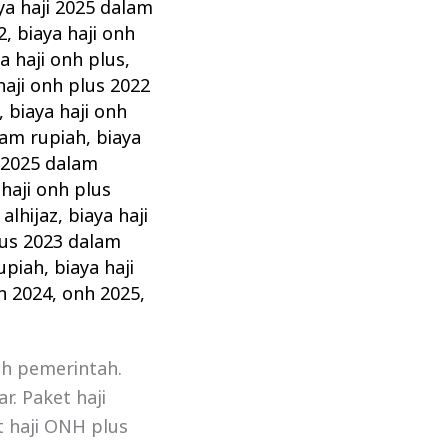
ya haji 2025 dalam
2
,
biaya haji onh
a haji onh plus
,
haji onh plus 2022
,
biaya haji onh
lam rupiah
,
biaya
s 2025 dalam
 haji onh plus
 alhijaz
,
biaya haji
lus 2023 dalam
rupiah
,
biaya haji
h 2024
,
onh 2025
,
eh pemerintah.
r. Paket haji
et haji ONH plus