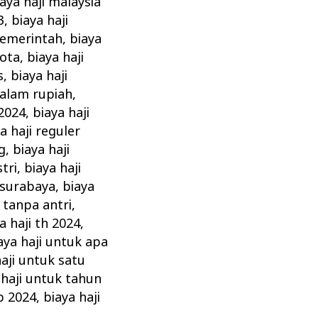
aya haji malaysia
3
,
biaya haji
pemerintah
,
biaya
uota
,
biaya haji
s
,
biaya haji
dalam rupiah
,
 2024
,
biaya haji
a haji reguler
g
,
biaya haji
stri
,
biaya haji
i surabaya
,
biaya
i tanpa antri
,
a haji th 2024
,
aya haji untuk apa
haji untuk satu
 haji untuk tahun
ip 2024
,
biaya haji