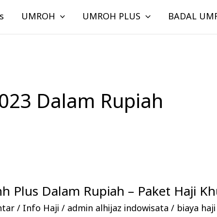
s
UMROH
UMROH PLUS
BADAL UM
2023 Dalam Rupiah
nh Plus Dalam Rupiah – Paket Haji K
ntar
/
Info Haji
/
admin alhijaz indowisata
/
biaya haj