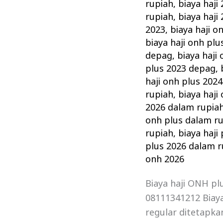
Onh
rupiah
,
biaya haji
Plus
rupiah
,
biaya haji
Dalam
2023
,
biaya haji o
biaya haji onh plu
Rupiah
depag
,
biaya haji
–
plus 2023 depag
,
Paket
haji onh plus 202
Haji
rupiah
,
biaya haji
Khusus
2026 dalam rupia
onh plus dalam r
rupiah
,
biaya haji
plus 2026 dalam r
onh 2026
Biaya haji ONH pl
08111341212 Biaya 
regular ditetapkan