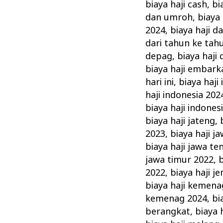
biaya haji cash
,
bi
dan umroh
,
biaya
2024
,
biaya haji d
dari tahun ke tah
depag
,
biaya haji d
biaya haji embarka
hari ini
,
biaya haji
haji indonesia 202
biaya haji indones
biaya haji jateng
,
2023
,
biaya haji j
biaya haji jawa t
jawa timur 2022
,
b
2022
,
biaya haji j
biaya haji kemena
kemenag 2024
,
bi
berangkat
,
biaya 