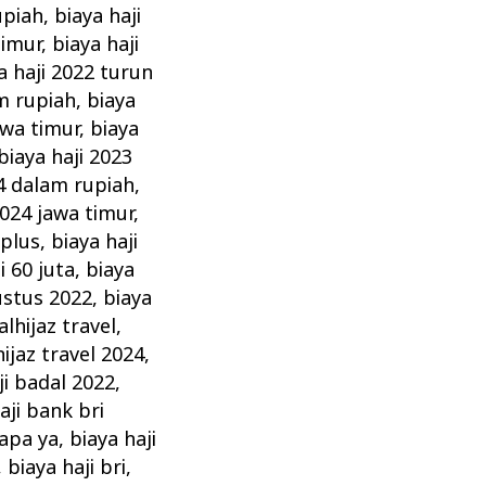
upiah
,
biaya haji
timur
,
biaya haji
a haji 2022 turun
am rupiah
,
biaya
awa timur
,
biaya
biaya haji 2023
24 dalam rupiah
,
2024 jawa timur
,
 plus
,
biaya haji
i 60 juta
,
biaya
ustus 2022
,
biaya
alhijaz travel
,
hijaz travel 2024
,
ji badal 2022
,
aji bank bri
rapa ya
,
biaya haji
,
biaya haji bri
,