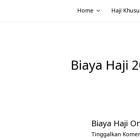
Lewati
Home
Haji Khusu
ke
konten
Biaya Haji 
Biaya Haji O
Biaya
Haji
Tinggalkan Kome