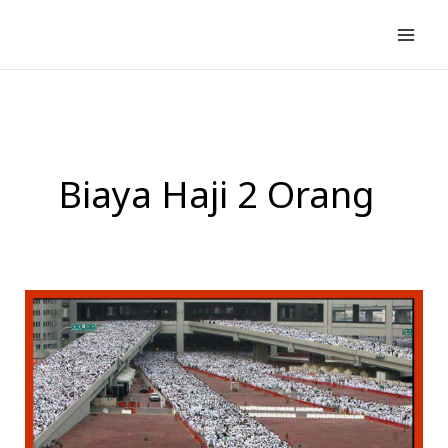
Lewati
ke
konten
Biaya Haji 2 Orang
Fokus
Perhatian
Kemenag
Pada
Pembahasan
Biaya