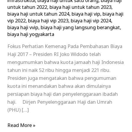
infrastruktur
,
biaya haji untuk satu orang
,
biaya haji
untuk tahun 2022
,
biaya haji untuk tahun 2023
,
biaya haji untuk tahun 2024
,
biaya haji vip
,
biaya haji
vip 2022
,
biaya haji vip 2023
,
biaya haji vip 2024
,
biaya haji vvip
,
biaya haji yang langsung berangkat
,
biaya haji yogyakarta
Fokus Perhatian Kemenag Pada Pembahasan Biaya
Haji 2017 – Presiden RI Joko Widodo telah
mengumumkan bahwa kuota jamaah haji Indonesia
tahun ini naik 52 ribu hingga menjadi 221 ribu.
Presiden juga mengatakan bahwa pengumuman
kuota ini menandakan bahwa akan dimulainya
persiapan biaya haji dan penyelenggaraan ibadah
haji. Dirjen Penyelenggaraan Haji dan Umrah
(PHU) […]
Read More »