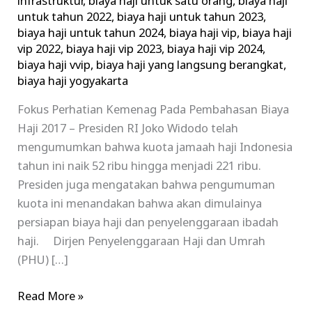
infrastruktur
,
biaya haji untuk satu orang
,
biaya haji
untuk tahun 2022
,
biaya haji untuk tahun 2023
,
biaya haji untuk tahun 2024
,
biaya haji vip
,
biaya haji
vip 2022
,
biaya haji vip 2023
,
biaya haji vip 2024
,
biaya haji vvip
,
biaya haji yang langsung berangkat
,
biaya haji yogyakarta
Fokus Perhatian Kemenag Pada Pembahasan Biaya
Haji 2017 – Presiden RI Joko Widodo telah
mengumumkan bahwa kuota jamaah haji Indonesia
tahun ini naik 52 ribu hingga menjadi 221 ribu.
Presiden juga mengatakan bahwa pengumuman
kuota ini menandakan bahwa akan dimulainya
persiapan biaya haji dan penyelenggaraan ibadah
haji. Dirjen Penyelenggaraan Haji dan Umrah
(PHU) […]
Read More »