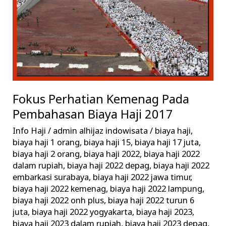
Biaya
Haji
2017
Fokus Perhatian Kemenag Pada
Pembahasan Biaya Haji 2017
Info Haji
/
admin alhijaz indowisata
/
biaya haji
,
biaya haji 1 orang
,
biaya haji 15
,
biaya haji 17 juta
,
biaya haji 2 orang
,
biaya haji 2022
,
biaya haji 2022
dalam rupiah
,
biaya haji 2022 depag
,
biaya haji 2022
embarkasi surabaya
,
biaya haji 2022 jawa timur
,
biaya haji 2022 kemenag
,
biaya haji 2022 lampung
,
biaya haji 2022 onh plus
,
biaya haji 2022 turun 6
juta
,
biaya haji 2022 yogyakarta
,
biaya haji 2023
,
biaya haji 2023 dalam rupiah
,
biaya haji 2023 depag
,