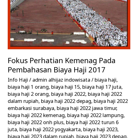
Biaya
Haji
2017
Fokus Perhatian Kemenag Pada
Pembahasan Biaya Haji 2017
Info Haji
/
admin alhijaz indowisata
/
biaya haji
,
biaya haji 1 orang
,
biaya haji 15
,
biaya haji 17 juta
,
biaya haji 2 orang
,
biaya haji 2022
,
biaya haji 2022
dalam rupiah
,
biaya haji 2022 depag
,
biaya haji 2022
embarkasi surabaya
,
biaya haji 2022 jawa timur
,
biaya haji 2022 kemenag
,
biaya haji 2022 lampung
,
biaya haji 2022 onh plus
,
biaya haji 2022 turun 6
juta
,
biaya haji 2022 yogyakarta
,
biaya haji 2023
,
biaya haji 2023 dalam rupiah
,
biaya haji 2023 depag
,