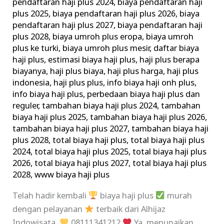
pendaftaran haji plus 2024
,
biaya pendaftaran haji
plus 2025
,
biaya pendaftaran haji plus 2026
,
biaya
pendaftaran haji plus 2027
,
biaya pendaftaran haji
plus 2028
,
biaya umroh plus eropa
,
biaya umroh
plus ke turki
,
biaya umroh plus mesir
,
daftar biaya
haji plus
,
estimasi biaya haji plus
,
haji plus berapa
biayanya
,
haji plus biaya
,
haji plus harga
,
haji plus
indonesia
,
haji plus plus
,
info biaya haji onh plus
,
info biaya haji plus
,
perbedaan biaya haji plus dan
reguler
,
tambahan biaya haji plus 2024
,
tambahan
biaya haji plus 2025
,
tambahan biaya haji plus 2026
,
tambahan biaya haji plus 2027
,
tambahan biaya haji
plus 2028
,
total biaya haji plus
,
total biaya haji plus
2024
,
total biaya haji plus 2025
,
total biaya haji plus
2026
,
total biaya haji plus 2027
,
total biaya haji plus
2028
,
www biaya haji plus
Telah hadir kembali
biaya haji plus
murah
dengan pelayanan
terbaik dari Alhijaz
Indowisata.
08111341212
Ya, menunaikan