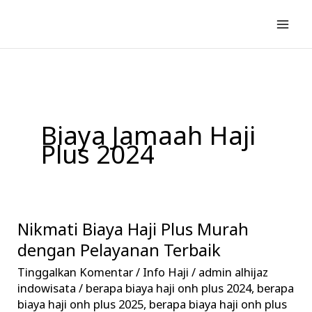
Lewati
ke
konten
Biaya Jamaah Haji
Plus 2024
Nikmati Biaya Haji Plus Murah
Nikmati
Biaya
dengan Pelayanan Terbaik
Haji
Tinggalkan Komentar
/
Info Haji
/
admin alhijaz
Plus
indowisata
/
berapa biaya haji onh plus 2024
,
berapa
Murah
biaya haji onh plus 2025
,
berapa biaya haji onh plus