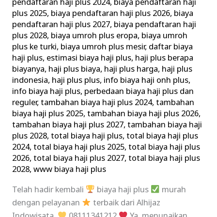
pendaftaran haji plus 2024
,
biaya pendaftaran haji
plus 2025
,
biaya pendaftaran haji plus 2026
,
biaya
pendaftaran haji plus 2027
,
biaya pendaftaran haji
plus 2028
,
biaya umroh plus eropa
,
biaya umroh
plus ke turki
,
biaya umroh plus mesir
,
daftar biaya
haji plus
,
estimasi biaya haji plus
,
haji plus berapa
biayanya
,
haji plus biaya
,
haji plus harga
,
haji plus
indonesia
,
haji plus plus
,
info biaya haji onh plus
,
info biaya haji plus
,
perbedaan biaya haji plus dan
reguler
,
tambahan biaya haji plus 2024
,
tambahan
biaya haji plus 2025
,
tambahan biaya haji plus 2026
,
tambahan biaya haji plus 2027
,
tambahan biaya haji
plus 2028
,
total biaya haji plus
,
total biaya haji plus
2024
,
total biaya haji plus 2025
,
total biaya haji plus
2026
,
total biaya haji plus 2027
,
total biaya haji plus
2028
,
www biaya haji plus
Telah hadir kembali
biaya haji plus
murah
dengan pelayanan
terbaik dari Alhijaz
Indowisata.
08111341212
Ya, menunaikan