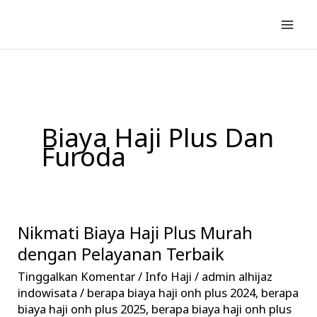
Lewati
ke
konten
Biaya Haji Plus Dan
Furoda
Nikmati Biaya Haji Plus Murah
Nikmati
Biaya
dengan Pelayanan Terbaik
Haji
Tinggalkan Komentar
/
Info Haji
/
admin alhijaz
Plus
indowisata
/
berapa biaya haji onh plus 2024
,
berapa
Murah
biaya haji onh plus 2025
,
berapa biaya haji onh plus