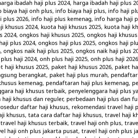
harga ibadah haji plus 2024
,
harga ibadah haji plus 2
o biaya haji onh plus
,
info biaya haji plus
,
info haji p
ji plus 2026
,
info haji plus kemenag
,
info harga haji 
ji khusus 2024
,
kuota haji khusus 2025
,
kuota haji k
s 2024
,
ongkos haji khusus 2025
,
ongkos haji khusus
aji plus 2024
,
ongkos haji plus 2025
,
ongkos haji pl
4
,
ongkos naik haji plus 2025
,
ongkos naik haji plus 2
plus haji 2024
,
onh plus haji 2025
,
onh plus haji 202
t haji khusus 2025
,
paket haji khusus 2026
,
paket ha
angsung berangkat
,
paket haji plus murah
,
pendaftar
 khusus kemenag
,
pendaftaran haji plus kemenag
,
pe
gara haji khusus terbaik
,
penyelenggara haji plus ya
haji khusus dan reguler
,
perbedaan haji plus dan f
osedur daftar haji khusus
,
rekomendasi travel haji 
aji khusus
,
tata cara daftar haji khusus
,
travel haji 
,
travel haji khusus terbaik
,
travel haji onh plus
,
trave
vel haji onh plus jakarta pusat
,
travel haji onh plus j