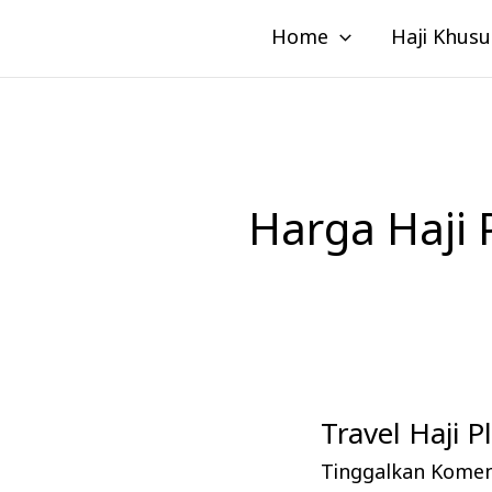
Lewati
Home
Haji Khusu
ke
konten
Harga Haji 
Travel Haji 
Travel
Haji
Tinggalkan Kome