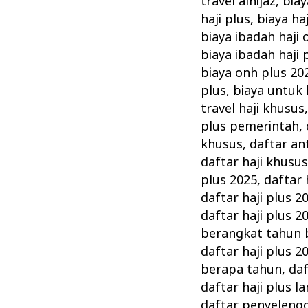
travel alhijaz
,
biay
haji plus
,
biaya ha
biaya ibadah haji 
biaya ibadah haji 
biaya onh plus 20
plus
,
biaya untuk 
travel haji khusus
plus pemerintah
,
khusus
,
daftar an
daftar haji khusu
plus 2025
,
daftar 
daftar haji plus 
daftar haji plus 2
berangkat tahun 
daftar haji plus 
berapa tahun
,
daf
daftar haji plus 
daftar penyelengg