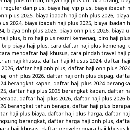
a haji plus umroh
,
biaya haji plus untuk 2 orang
,
bia
ji reguler dan plus
,
biaya haji vip plus
,
biaya ibadah h
onh plus 2025
,
biaya ibadah haji onh plus 2026
,
biaya
plus 2024
,
biaya ibadah haji plus 2025
,
biaya ibadah h
24
,
biaya onh plus 2025
,
biaya onh plus 2026
,
biaya u
haji plus
,
biro haji plus resmi kemenag
,
biro haji plu
,
brp biaya haji plus
,
cara daftar haji plus kemenag
,
cara mendaftar haji khusus
,
cara pindah travel haji 
trian haji khusus
,
daftar haji khusus 2024
,
daftar haj
s 2026
,
daftar haji onh plus
,
daftar haji onh plus 202
haji onh plus 2026
,
daftar haji onh plus depag
,
dafta
2024 berangkat kapan
,
daftar haji plus 2024 berangk
025
,
daftar haji plus 2025 berangkat kapan
,
daftar ha
berapa
,
daftar haji plus 2026
,
daftar haji plus 2026
2026 berangkat tahun berapa
,
daftar haji plus berap
tar haji plus biaya
,
daftar haji plus harga
,
daftar ha
langsung berangkat
,
daftar harga haji onh plus
,
dafta
ara haji khusus
,
daftar penyelenggara haji khusus