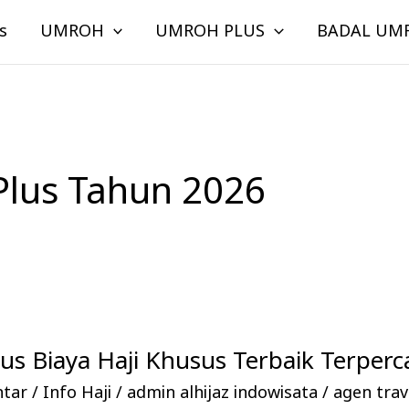
s
UMROH
UMROH PLUS
BADAL UM
Plus Tahun 2026
Plus Biaya Haji Khusus Terbaik Terperc
ntar
/
Info Haji
/
admin alhijaz indowisata
/
agen trave