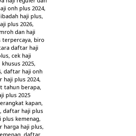
ya haji reguler dan
aji onh plus 2024
,
 ibadah haji plus
,
aji plus 2026
,
mroh dan haji
s terpercaya
,
biro
cara daftar haji
plus
,
cek haji
i khusus 2025
,
4
,
daftar haji onh
r haji plus 2024
,
at tahun berapa
,
ji plus 2025
 berangkat kapan
,
a
,
daftar haji plus
ji plus kemenag
,
r harga haji plus
,
 kemenag
,
daftar