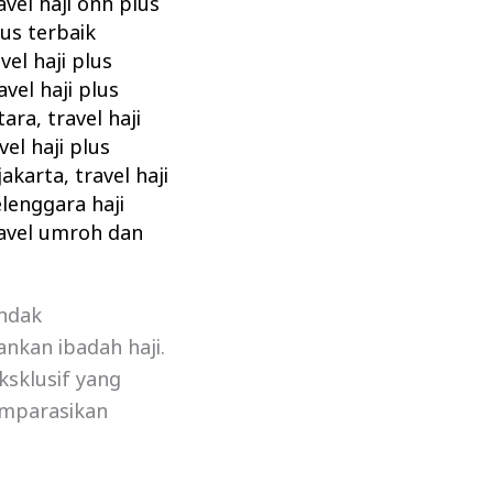
avel haji onh plus
sus terbaik
vel haji plus
avel haji plus
utara
,
travel haji
vel haji plus
 jakarta
,
travel haji
lenggara haji
avel umroh dan
endak
nkan ibadah haji.
ksklusif yang
omparasikan