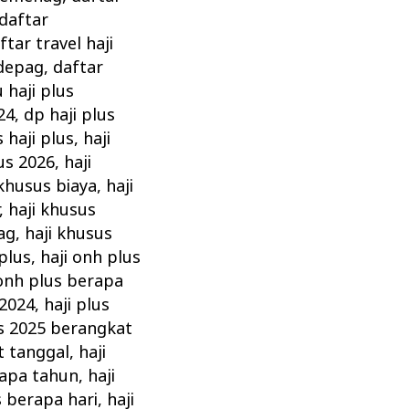
daftar
ftar travel haji
 depag
,
daftar
 haji plus
24
,
dp haji plus
s haji plus
,
haji
us 2026
,
haji
 khusus biaya
,
haji
,
haji khusus
ag
,
haji khusus
 plus
,
haji onh plus
 onh plus berapa
 2024
,
haji plus
us 2025 berangkat
t tanggal
,
haji
rapa tahun
,
haji
s berapa hari
,
haji