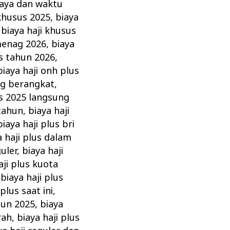
iaya dan waktu
 khusus 2025
,
biaya
,
biaya haji khusus
menag 2026
,
biaya
us tahun 2026
,
biaya haji onh plus
ng berangkat
,
us 2025 langsung
 tahun
,
biaya haji
biaya haji plus bri
a haji plus dalam
uler
,
biaya haji
aji plus kuota
,
biaya haji plus
 plus saat ini
,
hun 2025
,
biaya
rah
,
biaya haji plus