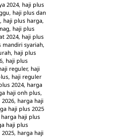
aya 2024
,
haji plus
nggu
,
haji plus dan
a
,
haji plus harga
,
enag
,
haji plus
at 2024
,
haji plus
s mandiri syariah
,
murah
,
haji plus
6
,
haji plus
haji reguler
,
haji
plus
,
haji reguler
 plus 2024
,
harga
ga haji onh plus
,
s 2026
,
harga haji
ga haji plus 2025
,
harga haji plus
a haji plus
n 2025
,
harga haji