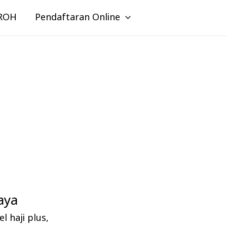
ROH
Pendaftaran Online
aya
l haji plus
,