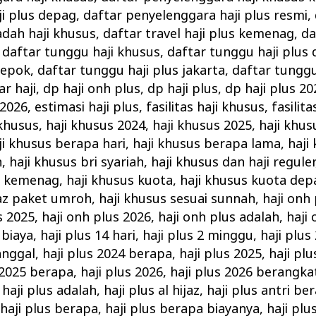
i plus depag
,
daftar penyelenggara haji plus resmi
,
dah haji khusus
,
daftar travel haji plus kemenag
,
da
,
daftar tunggu haji khusus
,
daftar tunggu haji plus
depok
,
daftar tunggu haji plus jakarta
,
daftar tunggu
ar haji
,
dp haji onh plus
,
dp haji plus
,
dp haji plus 20
 2026
,
estimasi haji plus
,
fasilitas haji khusus
,
fasilita
 khusus
,
haji khusus 2024
,
haji khusus 2025
,
haji khus
ji khusus berapa hari
,
haji khusus berapa lama
,
haji
h
,
haji khusus bri syariah
,
haji khusus dan haji reguler
s kemenag
,
haji khusus kuota
,
haji khusus kuota dep
jaz paket umroh
,
haji khusus sesuai sunnah
,
haji onh
s 2025
,
haji onh plus 2026
,
haji onh plus adalah
,
haji
 biaya
,
haji plus 14 hari
,
haji plus 2 minggu
,
haji plus
anggal
,
haji plus 2024 berapa
,
haji plus 2025
,
haji pl
 2025 berapa
,
haji plus 2026
,
haji plus 2026 berangka
,
haji plus adalah
,
haji plus al hijaz
,
haji plus antri be
,
haji plus berapa
,
haji plus berapa biayanya
,
haji plu