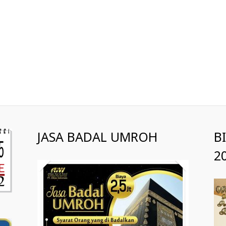
JASA BADAL UMROH
B
2