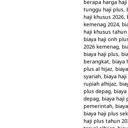
Plus
berapa harga haji
Biaya
tunggu haji plus
,
Haji
haji khusus 2026
,
kemenag 2024
,
bi
Khusus
haji khusus tahun
Terbaik
biaya haji onh pl
Terpercaya
2026 kemenag
,
bi
biaya haji plus
,
bi
berangkat
,
biaya 
plus al hijaz
,
biaya
syariah
,
biaya haj
rupiah alhijaz
,
bia
plus depag
,
biaya 
depag
,
biaya haji
pemerintah
,
biaya
biaya haji plus se
haji plus tahun 20