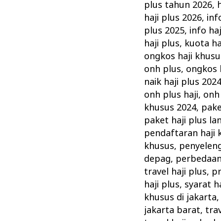
plus tahun 2026
,
haji plus 2026
,
inf
plus 2025
,
info ha
haji plus
,
kuota ha
ongkos haji khusu
onh plus
,
ongkos h
naik haji plus 202
onh plus haji
,
onh 
khusus 2024
,
pake
paket haji plus l
pendaftaran haji
khusus
,
penyeleng
depag
,
perbedaan 
travel haji plus
,
pr
haji plus
,
syarat h
khusus di jakarta
jakarta barat
,
tra