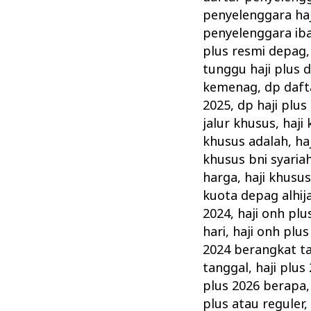
penyelenggara haj
penyelenggara iba
plus resmi depag
tunggu haji plus 
kemenag
,
dp daft
2025
,
dp haji plus
jalur khusus
,
haji
khusus adalah
,
ha
khusus bni syaria
harga
,
haji khusu
kuota depag alhi
2024
,
haji onh plu
hari
,
haji onh plus
2024 berangkat t
tanggal
,
haji plus
plus 2026 berapa
plus atau reguler