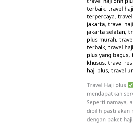
travel haji onh pl
terbaik
,
travel ha
terpercaya
,
travel
jakarta
,
travel haj
jakarta selatan
,
tr
plus murah
,
trave
terbaik
,
travel haj
plus yang bagus
,
khusus
,
travel res
haji plus
,
travel u
Travel Haji plus
mendapatkan serv
Seperti namaya, ad
dipilih pasti aka
dengan paket haji