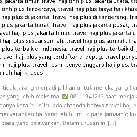
us jakarta timur
,
travel haji onh plus jakarta utara
,
tr
ji onh plus terpercaya
,
travel haji plus biaya haji khu
 haji plus di jakarta
,
travel haji plus di tangerang
,
tra
i plus jakarta barat
,
travel haji plus jakarta pusat
,
tr
avel haji plus jakarta timur
,
travel haji plus jakarta 
l haji plus sesuai sunnah
,
travel haji plus sunnah
,
tra
i plus terbaik di indonesia
,
travel haji plus terbaik di
travel haji plus yang terdaftar di depag
,
travel penye
mi haji plus
,
travel resmi penyelenggara haji plus
,
tr
mroh haji khusus
tidak jarang menjadi pilihan untuk mereka yang h
is yang lebih maksimal
08111341212 saat menjala
anya kata ‘plus’ itu adalahtanda bahwa travel haji e
n menyerahkan hal yang lebih untuk para jamaah dik
 biasa yang ditawarkan. Dalam urusan ini […]