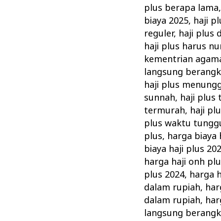
plus berapa lama
biaya 2025
,
haji p
reguler
,
haji plus
haji plus harus n
kementrian agam
langsung berangk
haji plus menung
sunnah
,
haji plus
termurah
,
haji pl
plus waktu tungg
plus
,
harga biaya 
biaya haji plus 20
harga haji onh pl
plus 2024
,
harga h
dalam rupiah
,
har
dalam rupiah
,
har
langsung berangk