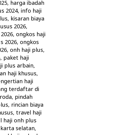
025
,
harga ibadah
lus 2024
,
info haji
plus
,
kisaran biaya
husus 2026
,
 2026
,
ongkos haji
us 2026
,
ongkos
026
,
onh haji plus
,
6
,
paket haji
ji plus arbain
,
an haji khusus
,
ngertian haji
ng terdaftar di
uroda
,
pindah
plus
,
rincian biaya
khusus
,
travel haji
l haji onh plus
akarta selatan
,