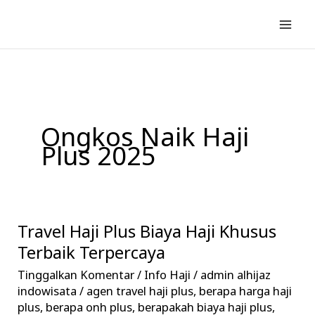
Lewati
ke
konten
Ongkos Naik Haji
Plus 2025
Travel Haji Plus Biaya Haji Khusus
Travel
Haji
Terbaik Terpercaya
Plus
Tinggalkan Komentar
/
Info Haji
/
admin alhijaz
Biaya
indowisata
/
agen travel haji plus
,
berapa harga haji
Haji
plus
,
berapa onh plus
,
berapakah biaya haji plus
,