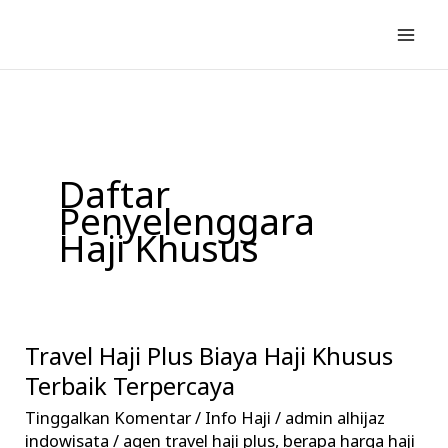
Lewati
ke
konten
Daftar
Penyelenggara
Haji Khusus
Travel Haji Plus Biaya Haji Khusus
Travel
Haji
Terbaik Terpercaya
Plus
Tinggalkan Komentar
/
Info Haji
/
admin alhijaz
Biaya
indowisata
/
agen travel haji plus
,
berapa harga haji