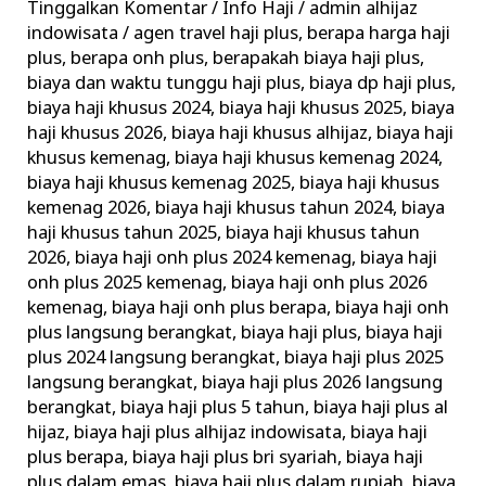
Tinggalkan Komentar
/
Info Haji
/
admin alhijaz
Biaya
indowisata
/
agen travel haji plus
,
berapa harga haji
Haji
plus
,
berapa onh plus
,
berapakah biaya haji plus
,
biaya dan waktu tunggu haji plus
,
biaya dp haji plus
,
Khusus
biaya haji khusus 2024
,
biaya haji khusus 2025
,
biaya
Terbaik
haji khusus 2026
,
biaya haji khusus alhijaz
,
biaya haji
Terpercaya
khusus kemenag
,
biaya haji khusus kemenag 2024
,
biaya haji khusus kemenag 2025
,
biaya haji khusus
kemenag 2026
,
biaya haji khusus tahun 2024
,
biaya
haji khusus tahun 2025
,
biaya haji khusus tahun
2026
,
biaya haji onh plus 2024 kemenag
,
biaya haji
onh plus 2025 kemenag
,
biaya haji onh plus 2026
kemenag
,
biaya haji onh plus berapa
,
biaya haji onh
plus langsung berangkat
,
biaya haji plus
,
biaya haji
plus 2024 langsung berangkat
,
biaya haji plus 2025
langsung berangkat
,
biaya haji plus 2026 langsung
berangkat
,
biaya haji plus 5 tahun
,
biaya haji plus al
hijaz
,
biaya haji plus alhijaz indowisata
,
biaya haji
plus berapa
,
biaya haji plus bri syariah
,
biaya haji
plus dalam emas
,
biaya haji plus dalam rupiah
,
biaya