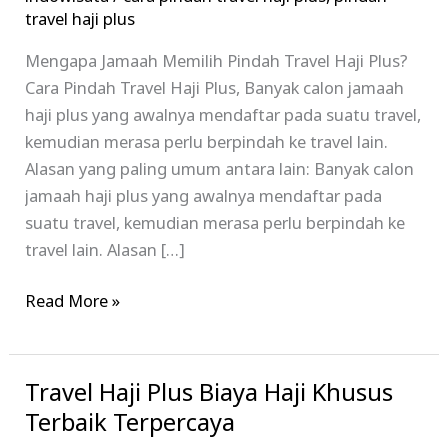
dengan
travel haji plus
Mudah
Mengapa Jamaah Memilih Pindah Travel Haji Plus?
dan
Cara Pindah Travel Haji Plus, Banyak calon jamaah
Aman
haji plus yang awalnya mendaftar pada suatu travel,
–
kemudian merasa perlu berpindah ke travel lain.
Alhijaz
Alasan yang paling umum antara lain: Banyak calon
Indowisata
jamaah haji plus yang awalnya mendaftar pada
suatu travel, kemudian merasa perlu berpindah ke
travel lain. Alasan […]
Read More »
Travel Haji Plus Biaya Haji Khusus
Travel
Haji
Terbaik Terpercaya
Plus