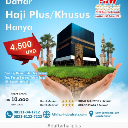
#daftarhajiplus