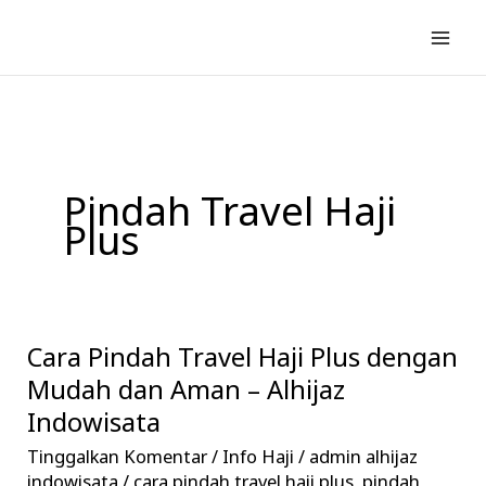
Lewati
ke
konten
Pindah Travel Haji
Plus
Cara Pindah Travel Haji Plus dengan
Cara
Pindah
Mudah dan Aman – Alhijaz
Travel
Indowisata
Haji
Tinggalkan Komentar
/
Info Haji
/
admin alhijaz
Plus
indowisata
/
cara pindah travel haji plus
,
pindah