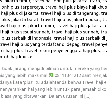
us jakarta timur
,
travel haji onh plus jakarta utara
,
tr
ji onh plus terpercaya
,
travel haji plus biaya haji khu
 haji plus di jakarta
,
travel haji plus di tangerang
,
tra
i plus jakarta barat
,
travel haji plus jakarta pusat
,
tr
avel haji plus jakarta timur
,
travel haji plus jakarta 
l haji plus sesuai sunnah
,
travel haji plus sunnah
,
tra
i plus terbaik di indonesia
,
travel haji plus terbaik di
travel haji plus yang terdaftar di depag
,
travel penye
mi haji plus
,
travel resmi penyelenggara haji plus
,
tr
mroh haji khusus
tidak jarang menjadi pilihan untuk mereka yang h
is yang lebih maksimal
08111341212 saat menjala
anya kata ‘plus’ itu adalahtanda bahwa travel haji e
n menyerahkan hal yang lebih untuk para jamaah dik
 biasa yang ditawarkan. Dalam urusan ini […]