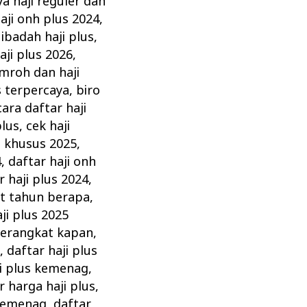
ya haji reguler dan
aji onh plus 2024
,
 ibadah haji plus
,
aji plus 2026
,
mroh dan haji
s terpercaya
,
biro
cara daftar haji
plus
,
cek haji
i khusus 2025
,
4
,
daftar haji onh
r haji plus 2024
,
at tahun berapa
,
ji plus 2025
 berangkat kapan
,
a
,
daftar haji plus
ji plus kemenag
,
r harga haji plus
,
 kemenag
,
daftar