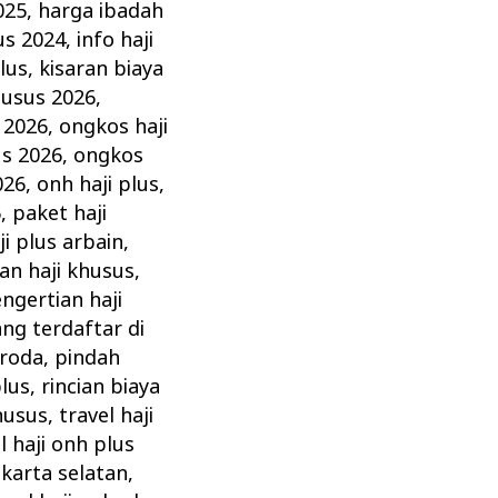
025
,
harga ibadah
lus 2024
,
info haji
plus
,
kisaran biaya
husus 2026
,
 2026
,
ongkos haji
us 2026
,
ongkos
026
,
onh haji plus
,
6
,
paket haji
ji plus arbain
,
an haji khusus
,
ngertian haji
ng terdaftar di
uroda
,
pindah
plus
,
rincian biaya
khusus
,
travel haji
l haji onh plus
akarta selatan
,