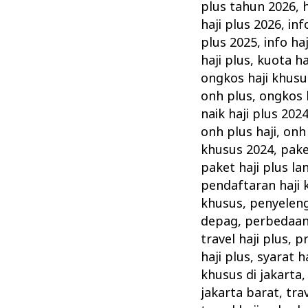
plus tahun 2026
,
haji plus 2026
,
inf
plus 2025
,
info ha
haji plus
,
kuota ha
ongkos haji khusu
onh plus
,
ongkos h
naik haji plus 202
onh plus haji
,
onh 
khusus 2024
,
pake
paket haji plus l
pendaftaran haji
khusus
,
penyeleng
depag
,
perbedaan 
travel haji plus
,
pr
haji plus
,
syarat h
khusus di jakarta
jakarta barat
,
tra