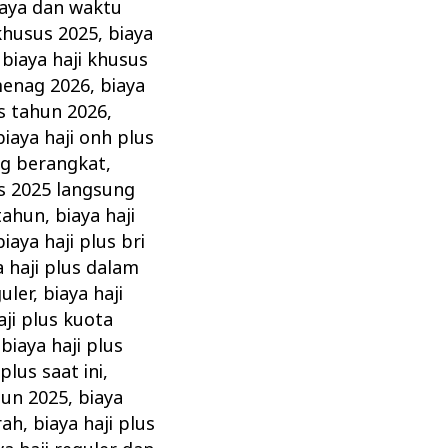
iaya dan waktu
 khusus 2025
,
biaya
,
biaya haji khusus
menag 2026
,
biaya
us tahun 2026
,
biaya haji onh plus
ng berangkat
,
us 2025 langsung
 tahun
,
biaya haji
biaya haji plus bri
a haji plus dalam
uler
,
biaya haji
aji plus kuota
,
biaya haji plus
 plus saat ini
,
hun 2025
,
biaya
rah
,
biaya haji plus