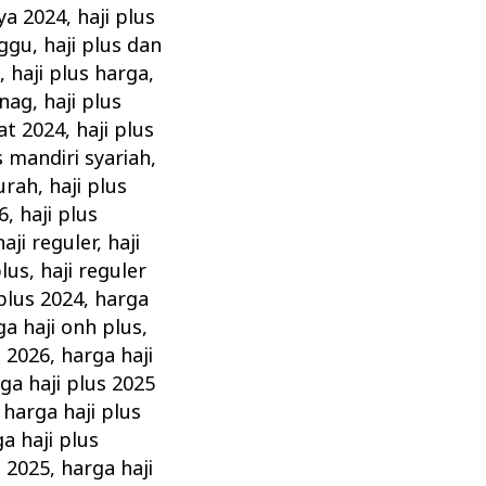
aya 2024
,
haji plus
nggu
,
haji plus dan
a
,
haji plus harga
,
enag
,
haji plus
at 2024
,
haji plus
s mandiri syariah
,
murah
,
haji plus
6
,
haji plus
haji reguler
,
haji
plus
,
haji reguler
 plus 2024
,
harga
ga haji onh plus
,
s 2026
,
harga haji
ga haji plus 2025
,
harga haji plus
a haji plus
n 2025
,
harga haji