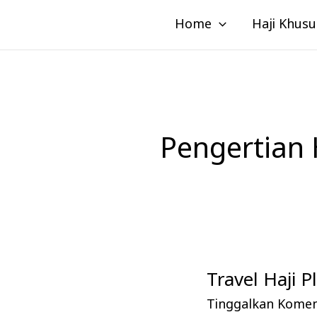
Lewati
Home
Haji Khusu
ke
konten
Pengertian 
Travel Haji 
Travel
Haji
Tinggalkan Kome