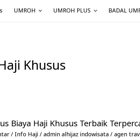
s
UMROH
UMROH PLUS
BADAL UM
Haji Khusus
Plus Biaya Haji Khusus Terbaik Terperc
ntar
/
Info Haji
/
admin alhijaz indowisata
/
agen trave