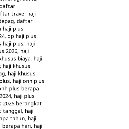
daftar
ftar travel haji
 depag
,
daftar
 haji plus
24
,
dp haji plus
s haji plus
,
haji
us 2026
,
haji
 khusus biaya
,
haji
,
haji khusus
ag
,
haji khusus
 plus
,
haji onh plus
 onh plus berapa
 2024
,
haji plus
us 2025 berangkat
t tanggal
,
haji
rapa tahun
,
haji
s berapa hari
,
haji