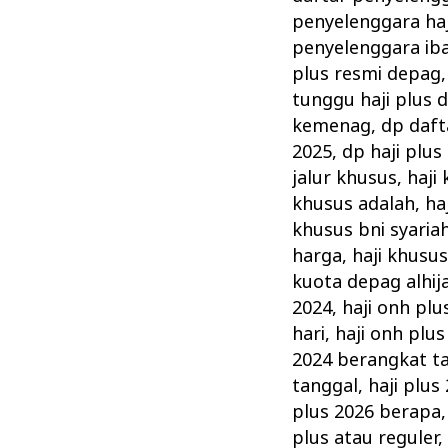
penyelenggara haj
penyelenggara iba
plus resmi depag
tunggu haji plus 
kemenag
,
dp daft
2025
,
dp haji plus
jalur khusus
,
haji
khusus adalah
,
ha
khusus bni syaria
harga
,
haji khusu
kuota depag alhi
2024
,
haji onh plu
hari
,
haji onh plus
2024 berangkat t
tanggal
,
haji plus
plus 2026 berapa
plus atau reguler