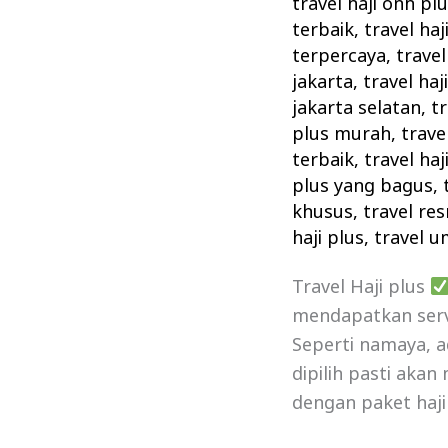
travel haji onh pl
terbaik
,
travel ha
terpercaya
,
travel
jakarta
,
travel haj
jakarta selatan
,
tr
plus murah
,
trave
terbaik
,
travel haj
plus yang bagus
,
khusus
,
travel res
haji plus
,
travel u
Travel Haji plus
mendapatkan serv
Seperti namaya, ad
dipilih pasti aka
dengan paket haji