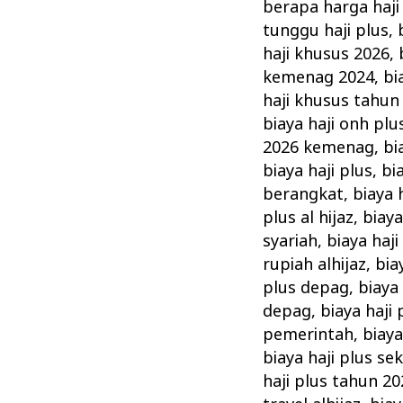
Plus
berapa harga haji
Biaya
tunggu haji plus
,
Haji
haji khusus 2026
,
kemenag 2024
,
bi
Khusus
haji khusus tahun
Terbaik
biaya haji onh pl
Terpercaya
2026 kemenag
,
bi
biaya haji plus
,
bi
berangkat
,
biaya 
plus al hijaz
,
biaya
syariah
,
biaya haj
rupiah alhijaz
,
bia
plus depag
,
biaya 
depag
,
biaya haji
pemerintah
,
biaya
biaya haji plus se
haji plus tahun 20