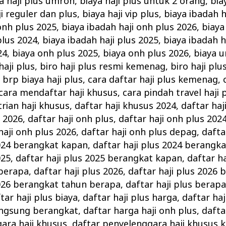
a haji plus umroh
,
biaya haji plus untuk 2 orang
,
bia
ji reguler dan plus
,
biaya haji vip plus
,
biaya ibadah h
onh plus 2025
,
biaya ibadah haji onh plus 2026
,
biaya
plus 2024
,
biaya ibadah haji plus 2025
,
biaya ibadah h
24
,
biaya onh plus 2025
,
biaya onh plus 2026
,
biaya u
haji plus
,
biro haji plus resmi kemenag
,
biro haji plu
,
brp biaya haji plus
,
cara daftar haji plus kemenag
,
cara mendaftar haji khusus
,
cara pindah travel haji 
trian haji khusus
,
daftar haji khusus 2024
,
daftar haj
s 2026
,
daftar haji onh plus
,
daftar haji onh plus 202
haji onh plus 2026
,
daftar haji onh plus depag
,
dafta
2024 berangkat kapan
,
daftar haji plus 2024 berangk
025
,
daftar haji plus 2025 berangkat kapan
,
daftar ha
berapa
,
daftar haji plus 2026
,
daftar haji plus 2026
2026 berangkat tahun berapa
,
daftar haji plus berap
tar haji plus biaya
,
daftar haji plus harga
,
daftar ha
langsung berangkat
,
daftar harga haji onh plus
,
dafta
ara haji khusus
,
daftar penyelenggara haji khusus