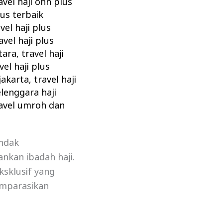
avel haji onh plus
sus terbaik
vel haji plus
avel haji plus
utara
,
travel haji
vel haji plus
 jakarta
,
travel haji
lenggara haji
avel umroh dan
endak
nkan ibadah haji.
ksklusif yang
omparasikan