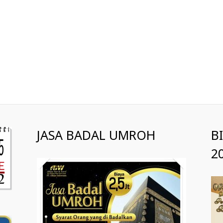
JASA BADAL UMROH
B
2