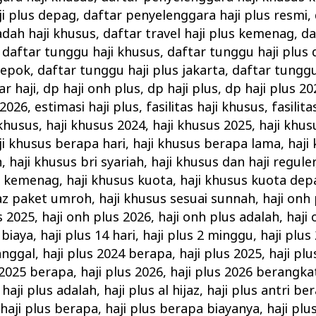
i plus depag
,
daftar penyelenggara haji plus resmi
,
dah haji khusus
,
daftar travel haji plus kemenag
,
da
,
daftar tunggu haji khusus
,
daftar tunggu haji plus
depok
,
daftar tunggu haji plus jakarta
,
daftar tunggu
ar haji
,
dp haji onh plus
,
dp haji plus
,
dp haji plus 20
 2026
,
estimasi haji plus
,
fasilitas haji khusus
,
fasilita
 khusus
,
haji khusus 2024
,
haji khusus 2025
,
haji khus
ji khusus berapa hari
,
haji khusus berapa lama
,
haji
h
,
haji khusus bri syariah
,
haji khusus dan haji reguler
s kemenag
,
haji khusus kuota
,
haji khusus kuota dep
jaz paket umroh
,
haji khusus sesuai sunnah
,
haji onh
s 2025
,
haji onh plus 2026
,
haji onh plus adalah
,
haji
 biaya
,
haji plus 14 hari
,
haji plus 2 minggu
,
haji plus
anggal
,
haji plus 2024 berapa
,
haji plus 2025
,
haji pl
 2025 berapa
,
haji plus 2026
,
haji plus 2026 berangka
,
haji plus adalah
,
haji plus al hijaz
,
haji plus antri be
,
haji plus berapa
,
haji plus berapa biayanya
,
haji plu