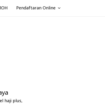
ROH
Pendaftaran Online
aya
l haji plus
,