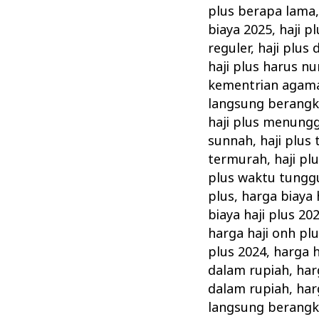
plus berapa lama
biaya 2025
,
haji p
reguler
,
haji plus
haji plus harus n
kementrian agam
langsung berangk
haji plus menung
sunnah
,
haji plus
termurah
,
haji pl
plus waktu tungg
plus
,
harga biaya 
biaya haji plus 20
harga haji onh pl
plus 2024
,
harga h
dalam rupiah
,
har
dalam rupiah
,
har
langsung berangk