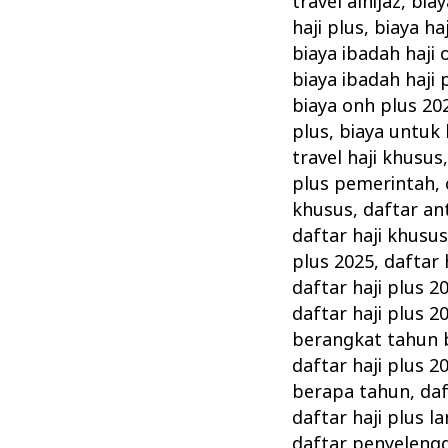
travel alhijaz
,
biay
haji plus
,
biaya ha
biaya ibadah haji 
biaya ibadah haji 
biaya onh plus 20
plus
,
biaya untuk 
travel haji khusus
plus pemerintah
,
khusus
,
daftar an
daftar haji khusu
plus 2025
,
daftar 
daftar haji plus 
daftar haji plus 2
berangkat tahun 
daftar haji plus 
berapa tahun
,
daf
daftar haji plus 
daftar penyelengg