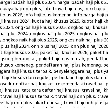
harga ibadah haji plus 2024
,
harga ibadah haji plus 2
o biaya haji onh plus
,
info biaya haji plus
,
info haji p
ji plus 2026
,
info haji plus kemenag
,
info harga haji 
ji khusus 2024
,
kuota haji khusus 2025
,
kuota haji k
s 2024
,
ongkos haji khusus 2025
,
ongkos haji khusus
aji plus 2024
,
ongkos haji plus 2025
,
ongkos haji pl
4
,
ongkos naik haji plus 2025
,
ongkos naik haji plus 2
plus haji 2024
,
onh plus haji 2025
,
onh plus haji 202
t haji khusus 2025
,
paket haji khusus 2026
,
paket ha
angsung berangkat
,
paket haji plus murah
,
pendaftar
 khusus kemenag
,
pendaftaran haji plus kemenag
,
pe
gara haji khusus terbaik
,
penyelenggara haji plus ya
haji khusus dan reguler
,
perbedaan haji plus dan f
osedur daftar haji khusus
,
rekomendasi travel haji 
aji khusus
,
tata cara daftar haji khusus
,
travel haji 
,
travel haji khusus terbaik
,
travel haji onh plus
,
trave
vel haji onh plus jakarta pusat
,
travel haji onh plus j