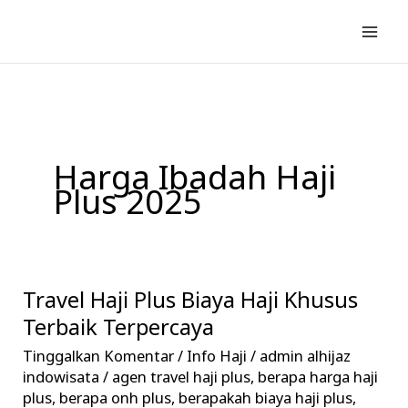
Lewati
ke
konten
Harga Ibadah Haji
Plus 2025
Travel Haji Plus Biaya Haji Khusus
Travel
Haji
Terbaik Terpercaya
Plus
Tinggalkan Komentar
/
Info Haji
/
admin alhijaz
Biaya
indowisata
/
agen travel haji plus
,
berapa harga haji
Haji
plus
,
berapa onh plus
,
berapakah biaya haji plus
,