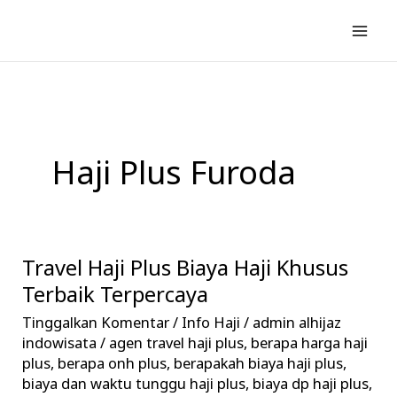
Lewati
ke
konten
Haji Plus Furoda
Travel Haji Plus Biaya Haji Khusus
Travel
Haji
Terbaik Terpercaya
Plus
Tinggalkan Komentar
/
Info Haji
/
admin alhijaz
Biaya
indowisata
/
agen travel haji plus
,
berapa harga haji
Haji
plus
,
berapa onh plus
,
berapakah biaya haji plus
,
biaya dan waktu tunggu haji plus
,
biaya dp haji plus
,
Khusus