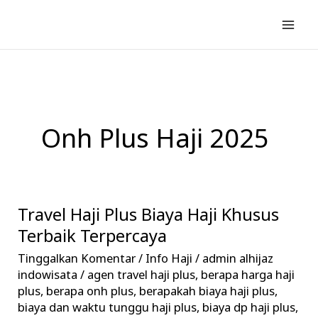
Lewati
ke
konten
Onh Plus Haji 2025
Travel Haji Plus Biaya Haji Khusus
Travel
Haji
Terbaik Terpercaya
Plus
Tinggalkan Komentar
/
Info Haji
/
admin alhijaz
Biaya
indowisata
/
agen travel haji plus
,
berapa harga haji
Haji
plus
,
berapa onh plus
,
berapakah biaya haji plus
,
biaya dan waktu tunggu haji plus
,
biaya dp haji plus
,
Khusus