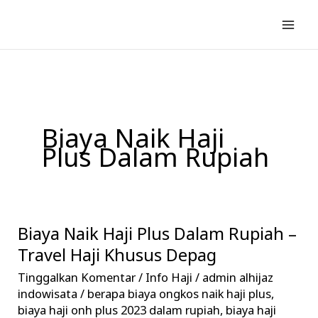
Lewati
ke
konten
Biaya Naik Haji
Plus Dalam Rupiah
Biaya Naik Haji Plus Dalam Rupiah –
Biaya
Naik
Travel Haji Khusus Depag
Haji
Tinggalkan Komentar
/
Info Haji
/
admin alhijaz
Plus
indowisata
/
berapa biaya ongkos naik haji plus
,
Dalam
biaya haji onh plus 2023 dalam rupiah
,
biaya haji