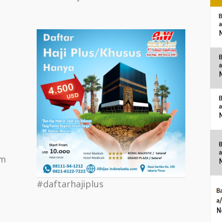
om
#daftarhajiplus