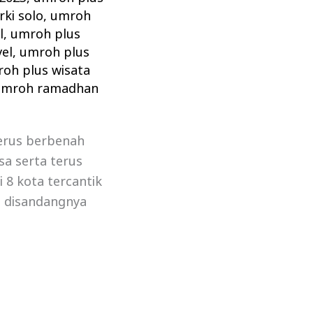
ki solo
,
umroh
l
,
umroh plus
vel
,
umroh plus
oh plus wisata
umroh ramadhan
erus berbenah
 serta terus
i 8 kota tercantik
h disandangnya