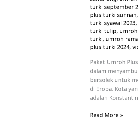
turki september 
plus turki sunnah
turki syawal 2023
turki tulip
,
umroh 
turki
,
umroh rama
plus turki 2024
,
vi
Paket Umroh Plus
dalam menyambut
bersolek untuk men
di Eropa. Kota ya
adalah Konstantin
Read More »