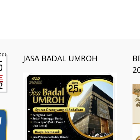
JASA BADAL UMROH
B
2