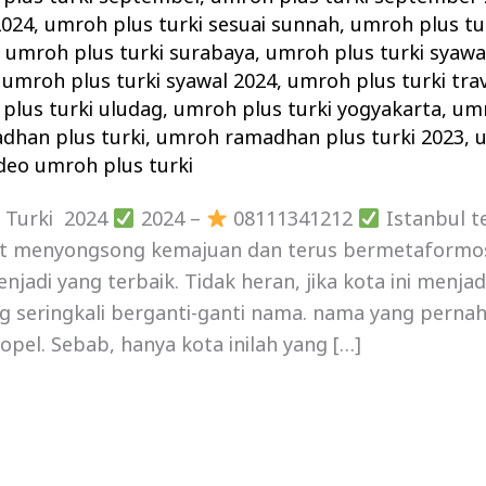
2024
,
umroh plus turki sesuai sunnah
,
umroh plus tur
,
umroh plus turki surabaya
,
umroh plus turki syawa
,
umroh plus turki syawal 2024
,
umroh plus turki tra
plus turki uludag
,
umroh plus turki yogyakarta
,
umr
dhan plus turki
,
umroh ramadhan plus turki 2023
,
deo umroh plus turki
 Turki 2024
2024 –
08111341212
Istanbul t
 menyongsong kemajuan dan terus bermetaformosa
jadi yang terbaik. Tidak heran, jika kota ini menjad
ng seringkali berganti-ganti nama. nama yang perna
opel. Sebab, hanya kota inilah yang […]