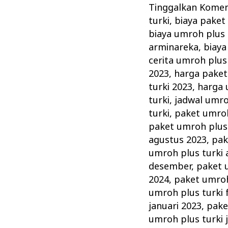
Plus
Tinggalkan Kome
Turki
turki
,
biaya paket
Istanbul
biaya umroh plus 
Bursa
arminareka
,
biaya
Yang
cerita umroh plus
2023
,
harga paket
Indah
turki 2023
,
harga 
Mempesona
turki
,
jadwal umro
turki
,
paket umroh
paket umroh plus 
agustus 2023
,
pak
umroh plus turki 
desember
,
paket 
2024
,
paket umroh
umroh plus turki 
januari 2023
,
pake
umroh plus turki j