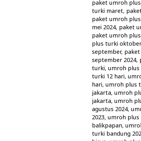
paket umroh plus 
turki maret
,
paket
paket umroh plus 
mei 2024
,
paket u
paket umroh plus
plus turki oktobe
september
,
paket
september 2024
,
turki
,
umroh plus 
turki 12 hari
,
umro
hari
,
umroh plus t
jakarta
,
umroh plu
jakarta
,
umroh plu
agustus 2024
,
umr
2023
,
umroh plus t
balikpapan
,
umroh
turki bandung 20