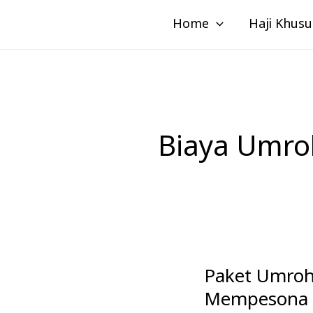
Lewati
Home
Haji Khusu
ke
konten
Biaya Umroh
Paket Umroh 
Paket
Umroh
Mempesona