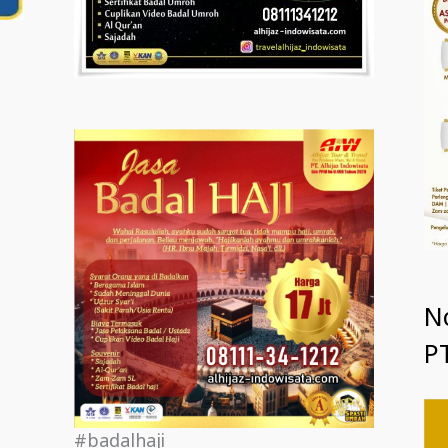
N
PT
#badalhaji