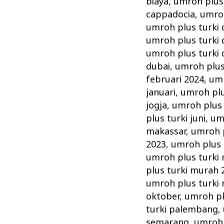
biaya
,
umroh plus 
cappadocia
,
umroh
umroh plus turki 
umroh plus turki 
umroh plus turki
dubai
,
umroh plus 
februari 2024
,
umr
januari
,
umroh plu
jogja
,
umroh plus t
plus turki juni
,
umr
makassar
,
umroh p
2023
,
umroh plus 
umroh plus turki 
plus turki murah 
umroh plus turki
oktober
,
umroh pl
turki palembang
,
semarang
,
umroh 