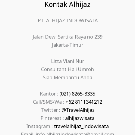
Kontak Alhijaz
PT. ALHIJAZ INDOWISATA
Jalan Dewi Sartika Raya no 239
Jakarta-Timur
Litta Viani Nur
Consultant Haji Umroh
Siap Membantu Anda
Kantor :
(021) 8265-3335
Call/SMS/Wa :
+62 8111341212
Twitter :
@TravelAlhijaz
Pinterest :
alhijazwisata
Instagram :
travelalhijaz_indowisata
Email: info.alhijazindowisata@gmail.com