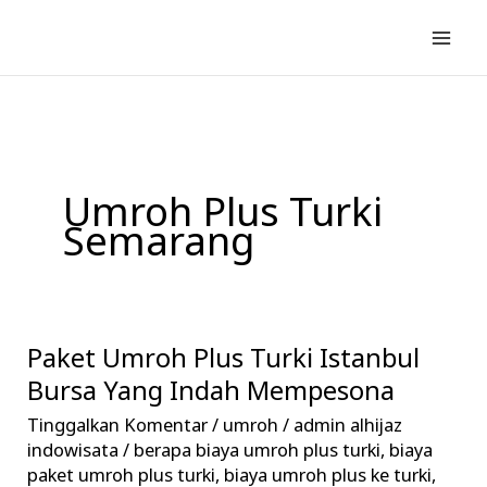
Lewati
ke
konten
Umroh Plus Turki
Semarang
Paket Umroh Plus Turki Istanbul
Paket
Umroh
Bursa Yang Indah Mempesona
Plus
Tinggalkan Komentar
/
umroh
/
admin alhijaz
Turki
indowisata
/
berapa biaya umroh plus turki
,
biaya
Istanbul
paket umroh plus turki
,
biaya umroh plus ke turki
,