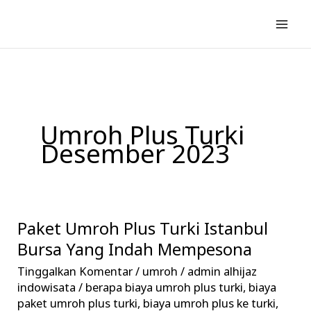
Lewati
ke
konten
Umroh Plus Turki
Desember 2023
Paket Umroh Plus Turki Istanbul
Paket
Umroh
Bursa Yang Indah Mempesona
Plus
Tinggalkan Komentar
/
umroh
/
admin alhijaz
Turki
indowisata
/
berapa biaya umroh plus turki
,
biaya
Istanbul
paket umroh plus turki
,
biaya umroh plus ke turki
,