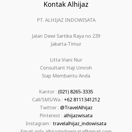
Kontak Alhijaz
PT. ALHIJAZ INDOWISATA
Jalan Dewi Sartika Raya no 239
Jakarta-Timur
Litta Viani Nur
Consultant Haji Umroh
Siap Membantu Anda
Kantor :
(021) 8265-3335
Call/SMS/Wa :
+62 8111341212
Twitter :
@TravelAlhijaz
Pinterest :
alhijazwisata
Instagram :
travelalhijaz_indowisata
Email: info.alhijazindowisata@gmail.com