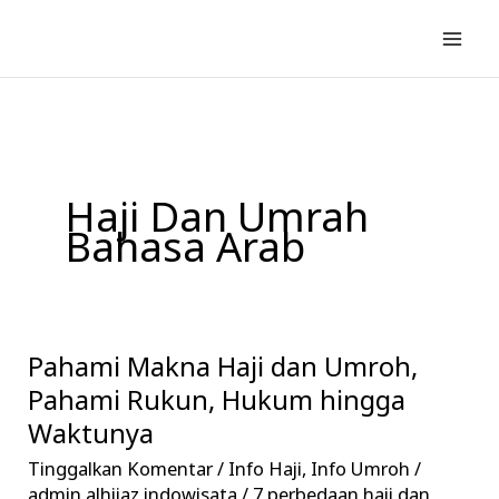
Lewati
ke
konten
Haji Dan Umrah
Bahasa Arab
Pahami Makna Haji dan Umroh,
Pahami
Makna
Pahami Rukun, Hukum hingga
Haji
Waktunya
dan
Tinggalkan Komentar
/
Info Haji
,
Info Umroh
/
Umroh,
admin alhijaz indowisata
/
7 perbedaan haji dan