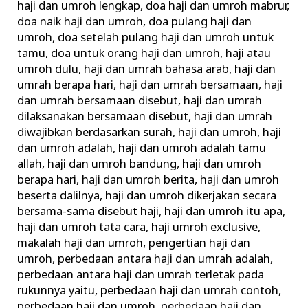
haji dan umroh lengkap
,
doa haji dan umroh mabrur
,
doa naik haji dan umroh
,
doa pulang haji dan
umroh
,
doa setelah pulang haji dan umroh untuk
tamu
,
doa untuk orang haji dan umroh
,
haji atau
umroh dulu
,
haji dan umrah bahasa arab
,
haji dan
umrah berapa hari
,
haji dan umrah bersamaan
,
haji
dan umrah bersamaan disebut
,
haji dan umrah
dilaksanakan bersamaan disebut
,
haji dan umrah
diwajibkan berdasarkan surah
,
haji dan umroh
,
haji
dan umroh adalah
,
haji dan umroh adalah tamu
allah
,
haji dan umroh bandung
,
haji dan umroh
berapa hari
,
haji dan umroh berita
,
haji dan umroh
beserta dalilnya
,
haji dan umroh dikerjakan secara
bersama-sama disebut haji
,
haji dan umroh itu apa
,
haji dan umroh tata cara
,
haji umroh exclusive
,
makalah haji dan umroh
,
pengertian haji dan
umroh
,
perbedaan antara haji dan umrah adalah
,
perbedaan antara haji dan umrah terletak pada
rukunnya yaitu
,
perbedaan haji dan umrah contoh
,
perbedaan haji dan umroh
,
perbedaan haji dan