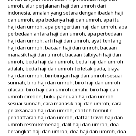
Pahami
umroh
,
alur perjalanan haji dan umroh dari
Rukun,
indonesia
,
amalan yang setara dengan ibadah haji
dan umroh
,
apa bedanya haji dan umroh
,
apa itu
Hukum
haji dan umroh
,
apa pengertian haji dan umroh
,
apa
hingga
perbedaan antara haji dan umroh
,
apa perbedaan
Waktunya
haji dan umroh
,
arti haji dan umroh
,
ayat tentang
haji dan umroh
,
bacaan haji dan umroh
,
bacaan
manasik haji dan umroh
,
bacaan talbiyah haji dan
umroh
,
beda haji dan umroh
,
beda haji dan umroh
adalah
,
beda haji dan umroh terletak pada
,
biaya
haji dan umroh
,
bimbingan haji dan umroh sesuai
sunnah
,
biro haji dan umroh
,
biro haji dan umroh
cilacap
,
biro haji dan umroh cimahi
,
biro haji dan
umroh cirebon
,
buku panduan haji dan umroh
sesuai sunnah
,
cara manasik haji dan umroh
,
cara
pelaksanaan haji dan umroh
,
contoh formulir
pendaftaran haji dan umroh
,
daftar travel haji dan
umroh resmi kemenag
,
dalil haji dan umroh
,
doa
berangkat haji dan umroh
,
doa haji dan umroh
,
doa