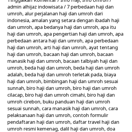
Tinggalkan Komentar
/
Info Haji
,
Info Umroh
/
Umroh,
admin alhijaz indowisata
/
7 perbedaan haji dan
Pahami
umroh
,
alur perjalanan haji dan umroh dari
Rukun,
indonesia
,
amalan yang setara dengan ibadah haji
dan umroh
,
apa bedanya haji dan umroh
,
apa itu
Hukum
haji dan umroh
,
apa pengertian haji dan umroh
,
apa
hingga
perbedaan antara haji dan umroh
,
apa perbedaan
Waktunya
haji dan umroh
,
arti haji dan umroh
,
ayat tentang
haji dan umroh
,
bacaan haji dan umroh
,
bacaan
manasik haji dan umroh
,
bacaan talbiyah haji dan
umroh
,
beda haji dan umroh
,
beda haji dan umroh
adalah
,
beda haji dan umroh terletak pada
,
biaya
haji dan umroh
,
bimbingan haji dan umroh sesuai
sunnah
,
biro haji dan umroh
,
biro haji dan umroh
cilacap
,
biro haji dan umroh cimahi
,
biro haji dan
umroh cirebon
,
buku panduan haji dan umroh
sesuai sunnah
,
cara manasik haji dan umroh
,
cara
pelaksanaan haji dan umroh
,
contoh formulir
pendaftaran haji dan umroh
,
daftar travel haji dan
umroh resmi kemenag
,
dalil haji dan umroh
,
doa