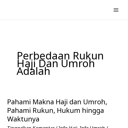
Lewati
ke
konten
Perbedaan Rukun
Haji Dan Umroh
Adalah
Pahami Makna Haji dan Umroh,
Pahami
Makna
Pahami Rukun, Hukum hingga
Haji
Waktunya
dan