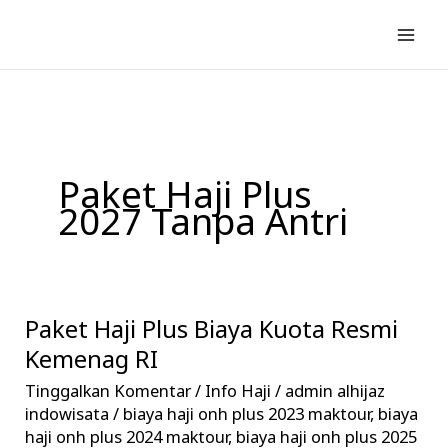
Lewati
ke
konten
Paket Haji Plus
2027 Tanpa Antri
Paket Haji Plus Biaya Kuota Resmi
Paket
Haji
Kemenag RI
Plus
Tinggalkan Komentar
/
Info Haji
/
admin alhijaz
Biaya
indowisata
/
biaya haji onh plus 2023 maktour
,
biaya
Kuota
haji onh plus 2024 maktour
,
biaya haji onh plus 2025