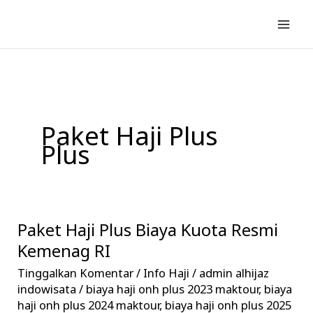
Lewati
ke
konten
Paket Haji Plus
Plus
Paket Haji Plus Biaya Kuota Resmi
Paket
Haji
Kemenag RI
Plus
Tinggalkan Komentar
/
Info Haji
/
admin alhijaz
Biaya
indowisata
/
biaya haji onh plus 2023 maktour
,
biaya
Kuota
haji onh plus 2024 maktour
,
biaya haji onh plus 2025