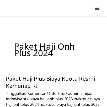
Lewati
ke
konten
Paket Haji Onh
Plus 2024
Paket Haji Plus Biaya Kuota Resmi
Paket
Haji
Kemenag RI
Plus
Tinggalkan Komentar
/
Info Haji
/
admin alhijaz
Biaya
indowisata
/
biaya haji onh plus 2023 maktour
,
biaya
Kuota
haji onh plus 2024 maktour
,
biaya haji onh plus 2025