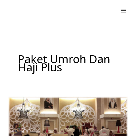
Lewati
ke
konten
Paket Umroh Dan
Haji Plus
Paket
Haji
Plus
2017
Dengan