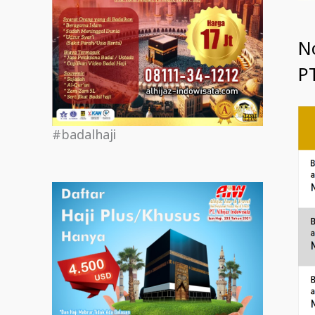
N
PT
#badalhaji