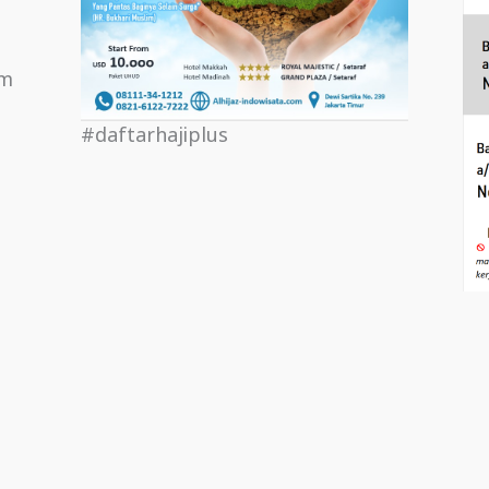
om
#daftarhajiplus