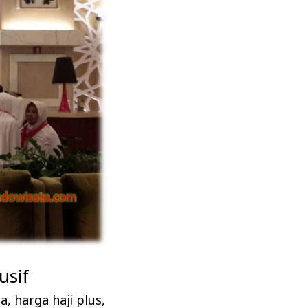
usif
ta
,
harga haji plus
,