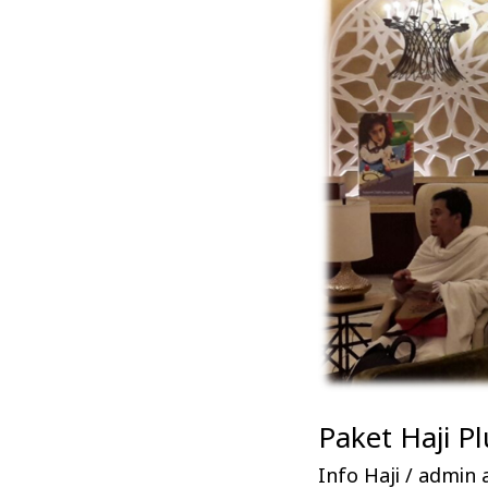
Plus
2017
Dengan
Fasilitas
Paling
Eksklusif
Paket Haji Pl
Info Haji
/
admin a