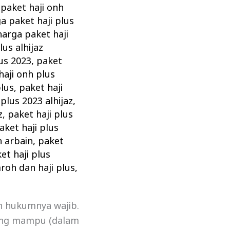
paket haji onh
a paket haji plus
harga paket haji
lus alhijaz
us 2023
,
paket
haji onh plus
plus
,
paket haji
 plus 2023 alhijaz
,
z
,
paket haji plus
aket haji plus
n arbain
,
paket
et haji plus
roh dan haji plus
,
ah hukumnya wajib.
yang mampu (dalam