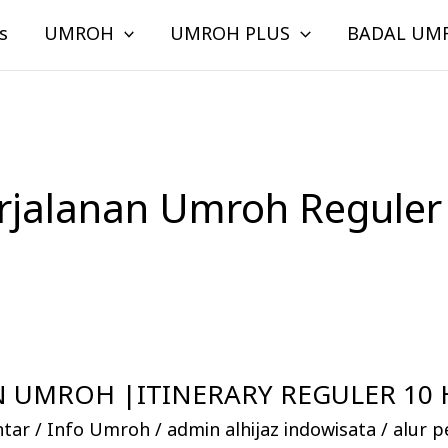
s
UMROH
UMROH PLUS
BADAL UM
rjalanan Umroh Reguler 
 UMROH |ITINERARY REGULER 10 H
ntar
/
Info Umroh
/
admin alhijaz indowisata
/
alur p