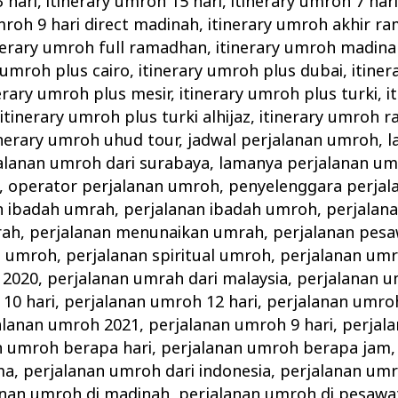
 hari
,
itinerary umroh 15 hari
,
itinerary umroh 7 har
mroh 9 hari direct madinah
,
itinerary umroh akhir r
nerary umroh full ramadhan
,
itinerary umroh madina
 umroh plus cairo
,
itinerary umroh plus dubai
,
itine
erary umroh plus mesir
,
itinerary umroh plus turki
,
i
,
itinerary umroh plus turki alhijaz
,
itinerary umroh 
inerary umroh uhud tour
,
jadwal perjalanan umroh
,
l
alanan umroh dari surabaya
,
lamanya perjalanan u
,
operator perjalanan umroh
,
penyelenggara perjal
n ibadah umrah
,
perjalanan ibadah umroh
,
perjalan
rah
,
perjalanan menunaikan umrah
,
perjalanan pes
g umroh
,
perjalanan spiritual umroh
,
perjalanan umr
 2020
,
perjalanan umrah dari malaysia
,
perjalanan 
10 hari
,
perjalanan umroh 12 hari
,
perjalanan umro
alanan umroh 2021
,
perjalanan umroh 9 hari
,
perjal
n umroh berapa hari
,
perjalanan umroh berapa jam
ma
,
perjalanan umroh dari indonesia
,
perjalanan umr
anan umroh di madinah
,
perjalanan umroh di pesawa