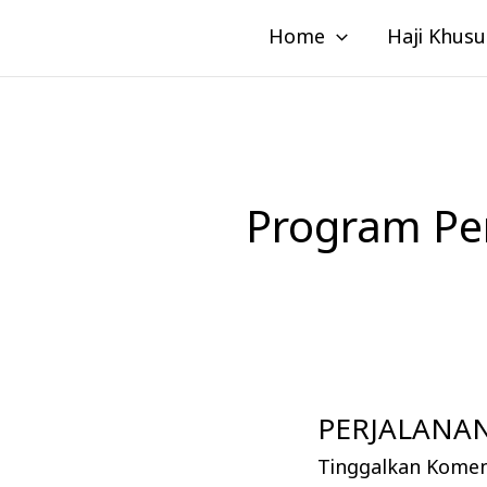
Lewati
Home
Haji Khusu
ke
konten
Program Pe
PERJALANAN
PERJALANAN
UMROH
Tinggalkan Kome