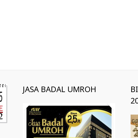
JASA BADAL UMROH
B
2