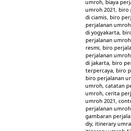
|ITINERARY
umroh
,
biaya per
REGULER
umroh 2021
,
biro
10
di ciamis
,
biro per
perjalanan umroh 
Hari
di yogyakarta
,
bir
perjalanan umroh
resmi
,
biro perja
perjalanan umroh 
di jakarta
,
biro pe
terpercaya
,
biro 
biro perjalanan 
umroh
,
catatan p
umroh
,
cerita pe
umroh 2021
,
cont
perjalanan umroh
gambaran perjal
diy
,
itinerary umra