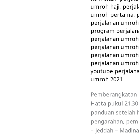
umroh haji
,
perja
umroh pertama
,
perjalanan umroh 
program perjalan
perjalanan umroh
perjalanan umroh
perjalanan umroh
perjalanan umroh
youtube perjalan
umroh 2021
Pemberangkatan R
Hatta pukul 21.3
panduan setelah i
pengarahan, pemba
– Jeddah – Madin