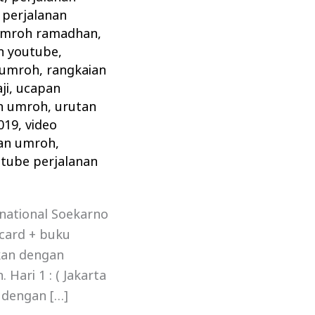
,
perjalanan
 umroh ramadhan
,
h youtube
,
 umroh
,
rangkaian
ji
,
ucapan
ah umroh
,
urutan
019
,
video
nan umroh
,
tube perjalanan
national Soekarno
card + buku
tkan dengan
ari 1 : ( Jakarta
 dengan […]