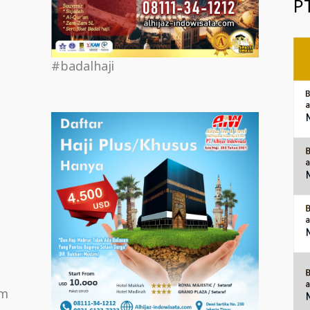
PT
#badalhaji
om