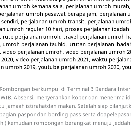
lanan umroh kemana saja
,
perjalanan umroh murah
perjalanan umroh pesawat berapa jam
,
perjalanan
sendiri
,
perjalanan umroh transit
,
perjalanan umro
an umroh reguler 10 hari
,
proses perjalanan ibadah
,
rute perjalanan umroh
,
travel perjalanan umroh ha
,
umroh perjalanan tauhid
,
urutan perjalanan ibad
,
video perjalanan umroh
,
video perjalanan umroh 2
 2020
,
video perjalanan umroh 2021
,
waktu perjala
an umroh 2019
,
youtube perjalanan umroh 2020
,
you
ombongan berkumpul di Terminal 3 Bandara Inter
0 WIB. Absensi, menyerahkan koper dan menerima id
tu jamaah istirahatdan makan. Setelah siap dilanju
gian paspor dan bording pass serta doapelepasan. H
ah ) kemudian rombongan berangkat menuju Jeddah