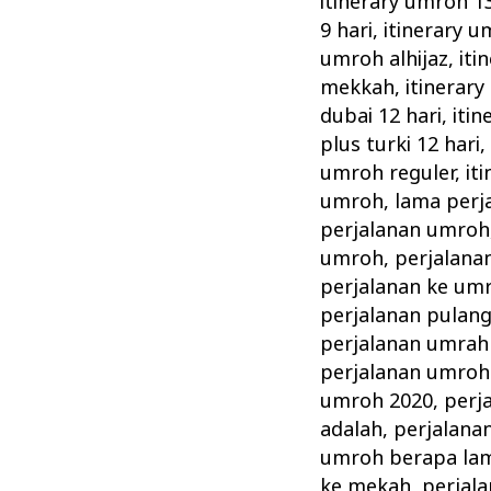
itinerary umroh 13
9 hari
,
itinerary u
umroh alhijaz
,
iti
mekkah
,
itinerary
dubai 12 hari
,
itin
plus turki 12 hari
umroh reguler
,
it
umroh
,
lama perj
perjalanan umroh
umroh
,
perjalana
perjalanan ke um
perjalanan pulan
perjalanan umrah
perjalanan umroh 
umroh 2020
,
perj
adalah
,
perjalana
umroh berapa la
ke mekah
,
perjal