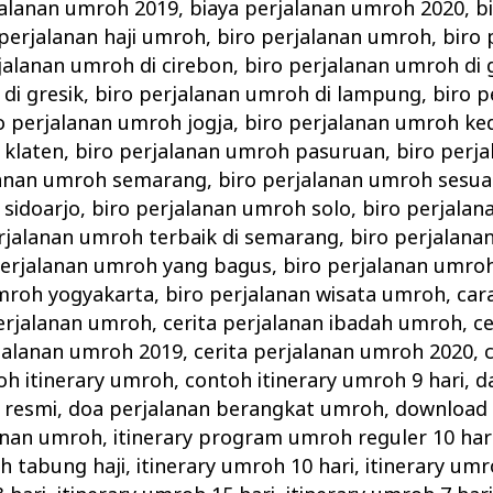
jalanan umroh 2019
,
biaya perjalanan umroh 2020
,
b
 perjalanan haji umroh
,
biro perjalanan umroh
,
biro
jalanan umroh di cirebon
,
biro perjalanan umroh di 
di gresik
,
biro perjalanan umroh di lampung
,
biro 
o perjalanan umroh jogja
,
biro perjalanan umroh ked
 klaten
,
biro perjalanan umroh pasuruan
,
biro perj
lanan umroh semarang
,
biro perjalanan umroh sesua
sidoarjo
,
biro perjalanan umroh solo
,
biro perjalan
rjalanan umroh terbaik di semarang
,
biro perjalan
perjalanan umroh yang bagus
,
biro perjalanan umro
umroh yogyakarta
,
biro perjalanan wisata umroh
,
car
erjalanan umroh
,
cerita perjalanan ibadah umroh
,
ce
rjalanan umroh 2019
,
cerita perjalanan umroh 2020
,
oh itinerary umroh
,
contoh itinerary umroh 9 hari
,
d
 resmi
,
doa perjalanan berangkat umroh
,
download 
anan umroh
,
itinerary program umroh reguler 10 har
h tabung haji
,
itinerary umroh 10 hari
,
itinerary umr