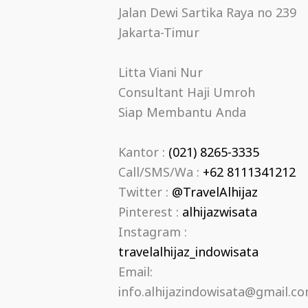
Jalan Dewi Sartika Raya no 239
Jakarta-Timur
Litta Viani Nur
Consultant Haji Umroh
Siap Membantu Anda
Kantor :
(021) 8265-3335
Call/SMS/Wa :
+62 8111341212
Twitter :
@TravelAlhijaz
Pinterest :
alhijazwisata
Instagram :
travelalhijaz_indowisata
Email:
info.alhijazindowisata@gmail.c