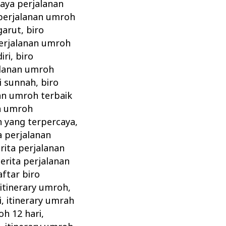
iaya perjalanan
 perjalanan umroh
garut
,
biro
perjalanan umroh
iri
,
biro
alanan umroh
i sunnah
,
biro
an umroh terbaik
an umroh
h yang terpercaya
,
a perjalanan
rita perjalanan
cerita perjalanan
aftar biro
itinerary umroh
,
i
,
itinerary umrah
oh 12 hari
,