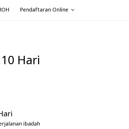
ROH
Pendaftaran Online
10 Hari
ari
erjalanan ibadah