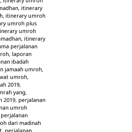
i
,
itinerary umroh
amadhan
,
itinerary
h
,
itinerary umroh
rary umroh plus
tinerary umroh
ramadhan
,
itinerary
ama perjalanan
mroh
,
laporan
anan ibadah
an jamaah umroh
,
awat umroh
,
ah 2019
,
umrah yang
,
h 2019
,
perjalanan
anan umroh
,
perjalanan
oh dari madinah
t
,
perjalanan