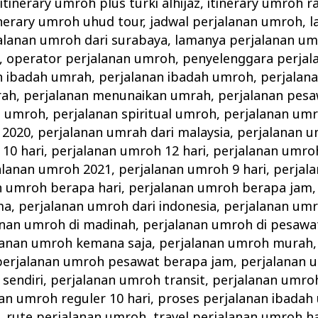
,
itinerary umroh plus turki alhijaz
,
itinerary umroh 
inerary umroh uhud tour
,
jadwal perjalanan umroh
,
l
alanan umroh dari surabaya
,
lamanya perjalanan u
,
operator perjalanan umroh
,
penyelenggara perjal
n ibadah umrah
,
perjalanan ibadah umroh
,
perjalan
rah
,
perjalanan menunaikan umrah
,
perjalanan pes
g umroh
,
perjalanan spiritual umroh
,
perjalanan umr
 2020
,
perjalanan umrah dari malaysia
,
perjalanan 
10 hari
,
perjalanan umroh 12 hari
,
perjalanan umro
alanan umroh 2021
,
perjalanan umroh 9 hari
,
perjal
n umroh berapa hari
,
perjalanan umroh berapa jam
ma
,
perjalanan umroh dari indonesia
,
perjalanan umr
anan umroh di madinah
,
perjalanan umroh di pesawa
lanan umroh kemana saja
,
perjalanan umroh murah
perjalanan umroh pesawat berapa jam
,
perjalanan
sendiri
,
perjalanan umroh transit
,
perjalanan umro
an umroh reguler 10 hari
,
proses perjalanan ibadah
,
rute perjalanan umroh
,
travel perjalanan umroh ha