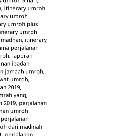
ry umroh 9 hari
,
n
,
itinerary umroh
erary umroh
rary umroh plus
tinerary umroh
ramadhan
,
itinerary
ama perjalanan
mroh
,
laporan
anan ibadah
an jamaah umroh
,
awat umroh
,
ah 2019
,
umrah yang
,
h 2019
,
perjalanan
anan umroh
,
perjalanan
oh dari madinah
t
,
perjalanan