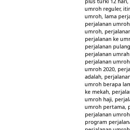
plus turki 12 hari
umroh reguler
,
it
umroh
,
lama perj
perjalanan umroh
umroh
,
perjalana
perjalanan ke um
perjalanan pulan
perjalanan umrah
perjalanan umroh 
umroh 2020
,
perj
adalah
,
perjalana
umroh berapa la
ke mekah
,
perjal
umroh haji
,
perja
umroh pertama
,
perjalanan umroh 
program perjalan
perjalanan umroh