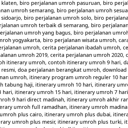
 klaten
,
biro perjalanan umroh pasuruan
,
biro perj
lanan umroh semarang
,
biro perjalanan umroh sesua
sidoarjo
,
biro perjalanan umroh solo
,
biro perjalan
rjalanan umroh terbaik di semarang
,
biro perjalan
perjalanan umroh yang bagus
,
biro perjalanan umro
umroh yogyakarta
,
biro perjalanan wisata umroh
,
car
erjalanan umroh
,
cerita perjalanan ibadah umroh
,
ce
rjalanan umroh 2019
,
cerita perjalanan umroh 2020
,
oh itinerary umroh
,
contoh itinerary umroh 9 hari
,
d
 resmi
,
doa perjalanan berangkat umroh
,
download 
anan umroh
,
itinerary program umroh reguler 10 har
h tabung haji
,
itinerary umroh 10 hari
,
itinerary umr
 hari
,
itinerary umroh 15 hari
,
itinerary umroh 7 har
mroh 9 hari direct madinah
,
itinerary umroh akhir r
nerary umroh full ramadhan
,
itinerary umroh madina
 umroh plus cairo
,
itinerary umroh plus dubai
,
itine
erary umroh plus mesir
,
itinerary umroh plus turki
,
i