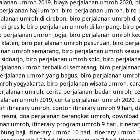
jalanan umroh 2019
,
biaya perjalanan umroh 2020
,
b
 perjalanan haji umroh
,
biro perjalanan umroh
,
biro
jalanan umroh di cirebon
,
biro perjalanan umroh di 
di gresik
,
biro perjalanan umroh di lampung
,
biro 
o perjalanan umroh jogja
,
biro perjalanan umroh ked
 klaten
,
biro perjalanan umroh pasuruan
,
biro perj
lanan umroh semarang
,
biro perjalanan umroh sesua
sidoarjo
,
biro perjalanan umroh solo
,
biro perjalan
rjalanan umroh terbaik di semarang
,
biro perjalan
perjalanan umroh yang bagus
,
biro perjalanan umro
umroh yogyakarta
,
biro perjalanan wisata umroh
,
car
erjalanan umroh
,
cerita perjalanan ibadah umroh
,
ce
rjalanan umroh 2019
,
cerita perjalanan umroh 2020
,
oh itinerary umroh
,
contoh itinerary umroh 9 hari
,
d
 resmi
,
doa perjalanan berangkat umroh
,
download 
anan umroh
,
itinerary program umroh 9 hari
,
itinera
abung haji
,
itinerary umroh 10 hari
,
itinerary umroh 1