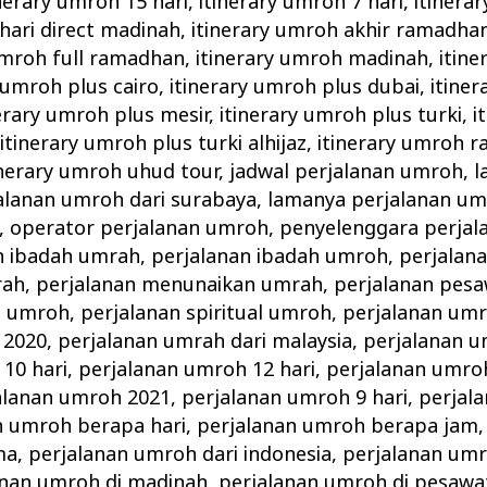
inerary umroh 15 hari
,
itinerary umroh 7 hari
,
itinera
 hari direct madinah
,
itinerary umroh akhir ramadha
umroh full ramadhan
,
itinerary umroh madinah
,
itin
 umroh plus cairo
,
itinerary umroh plus dubai
,
itine
erary umroh plus mesir
,
itinerary umroh plus turki
,
i
,
itinerary umroh plus turki alhijaz
,
itinerary umroh 
inerary umroh uhud tour
,
jadwal perjalanan umroh
,
l
alanan umroh dari surabaya
,
lamanya perjalanan u
,
operator perjalanan umroh
,
penyelenggara perjal
n ibadah umrah
,
perjalanan ibadah umroh
,
perjalan
rah
,
perjalanan menunaikan umrah
,
perjalanan pes
g umroh
,
perjalanan spiritual umroh
,
perjalanan umr
 2020
,
perjalanan umrah dari malaysia
,
perjalanan 
10 hari
,
perjalanan umroh 12 hari
,
perjalanan umro
alanan umroh 2021
,
perjalanan umroh 9 hari
,
perjal
n umroh berapa hari
,
perjalanan umroh berapa jam
ma
,
perjalanan umroh dari indonesia
,
perjalanan umr
anan umroh di madinah
,
perjalanan umroh di pesawa