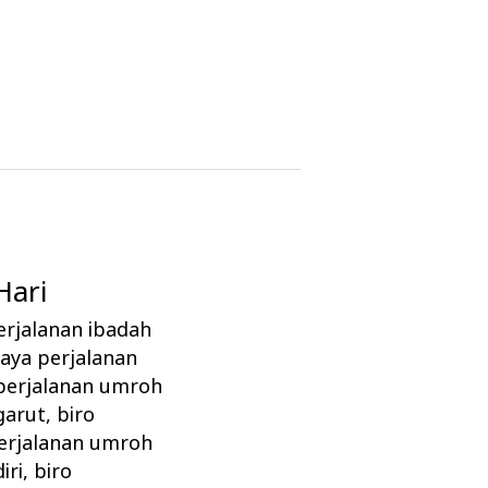
ari
erjalanan ibadah
iaya perjalanan
 perjalanan umroh
garut
,
biro
perjalanan umroh
iri
,
biro