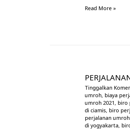
Read More »
PERJALANAN
PERJALANAN
UMROH
Tinggalkan Kome
|ITINERARY
umroh
,
biaya per
REGULER
umroh 2021
,
biro
10
di ciamis
,
biro per
perjalanan umroh 
Hari
di yogyakarta
,
bir