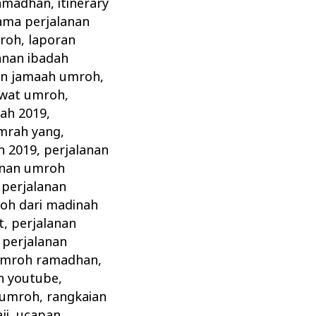
ramadhan
,
itinerary
ama perjalanan
mroh
,
laporan
anan ibadah
an jamaah umroh
,
awat umroh
,
ah 2019
,
umrah yang
,
h 2019
,
perjalanan
anan umroh
,
perjalanan
oh dari madinah
t
,
perjalanan
,
perjalanan
 umroh ramadhan
,
h youtube
,
 umroh
,
rangkaian
ji
,
ucapan