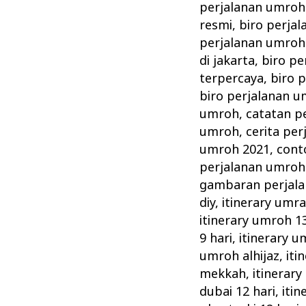
perjalanan umroh
resmi
,
biro perja
perjalanan umroh 
di jakarta
,
biro pe
terpercaya
,
biro 
biro perjalanan 
umroh
,
catatan p
umroh
,
cerita pe
umroh 2021
,
cont
perjalanan umroh
gambaran perjal
diy
,
itinerary umra
itinerary umroh 13
9 hari
,
itinerary u
umroh alhijaz
,
iti
mekkah
,
itinerary
dubai 12 hari
,
itin