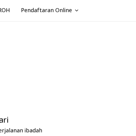
ROH
Pendaftaran Online
ri
erjalanan ibadah