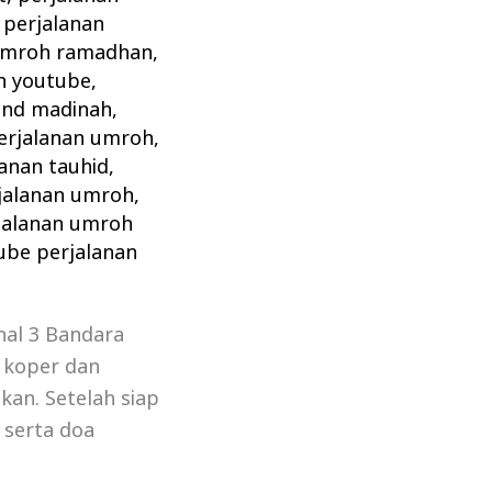
,
perjalanan
 umroh ramadhan
,
h youtube
,
and madinah
,
erjalanan umroh
,
anan tauhid
,
rjalanan umroh
,
jalanan umroh
ube perjalanan
nal 3 Bandara
 koper dan
kan. Setelah siap
 serta doa