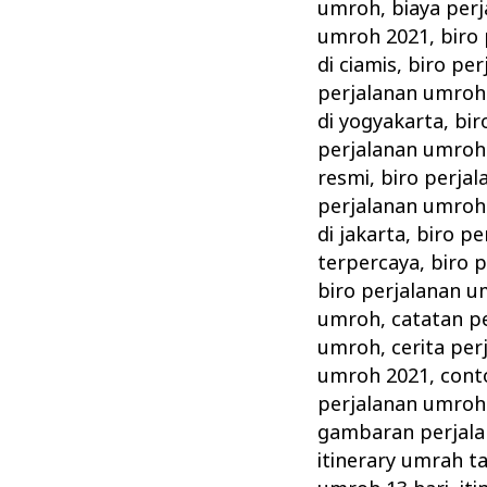
|ITINERARY
umroh
,
biaya per
REGULER
umroh 2021
,
biro
9
di ciamis
,
biro per
perjalanan umroh 
Hari
di yogyakarta
,
bir
perjalanan umroh
resmi
,
biro perja
perjalanan umroh 
di jakarta
,
biro pe
terpercaya
,
biro 
biro perjalanan 
umroh
,
catatan p
umroh
,
cerita pe
umroh 2021
,
cont
perjalanan umroh
gambaran perjal
itinerary umrah t