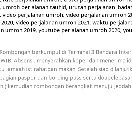
,
umroh perjalanan tauhid
,
urutan perjalanan ibad
,
video perjalanan umroh
,
video perjalanan umroh 2
 2020
,
video perjalanan umroh 2021
,
waktu perjala
an umroh 2019
,
youtube perjalanan umroh 2020
,
you
ombongan berkumpul di Terminal 3 Bandara Inter
0 WIB. Absensi, menyerahkan koper dan menerima id
tu jamaah istirahatdan makan. Setelah siap dilanju
gian paspor dan bording pass serta doapelepasan. H
ah ) kemudian rombongan berangkat menuju Jeddah