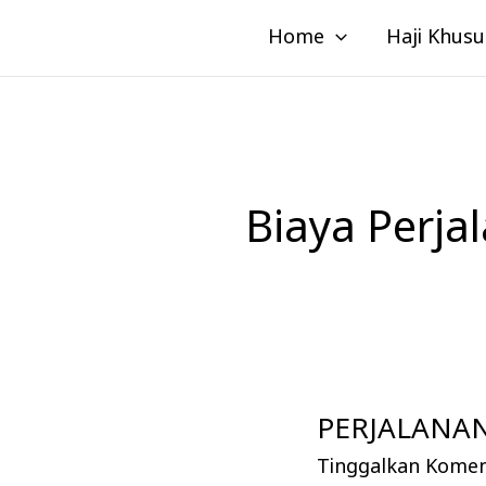
Lewati
Home
Haji Khusu
ke
konten
Biaya Perj
PERJALANAN
PERJALANAN
UMROH
Tinggalkan Kome