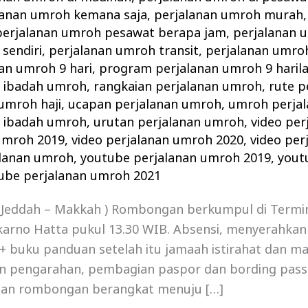
lanan umroh kemana saja
,
perjalanan umroh murah
perjalanan umroh pesawat berapa jam
,
perjalanan
sendiri
,
perjalanan umroh transit
,
perjalanan umro
an umroh 9 hari
,
program perjalanan umroh 9 haril
n ibadah umroh
,
rangkaian perjalanan umroh
,
rute p
 umroh haji
,
ucapan perjalanan umroh
,
umroh perjal
n ibadah umroh
,
urutan perjalanan umroh
,
video pe
 umroh 2019
,
video perjalanan umroh 2020
,
video per
alanan umroh
,
youtube perjalanan umroh 2019
,
yout
ube perjalanan umroh 2021
a – Jeddah – Makkah ) Rombongan berkumpul di Termi
karno Hatta pukul 13.30 WIB. Absensi, menyerahkan
+ buku panduan setelah itu jamaah istirahat dan ma
an pengarahan, pembagian paspor dan bording pass
ian rombongan berangkat menuju […]