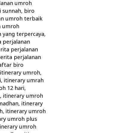
alanan umroh
i sunnah
,
biro
an umroh terbaik
an umroh
h yang terpercaya
,
a perjalanan
rita perjalanan
cerita perjalanan
aftar biro
itinerary umroh
,
i
,
itinerary umrah
oh 12 hari
,
i
,
itinerary umroh
amadhan
,
itinerary
h
,
itinerary umroh
rary umroh plus
tinerary umroh