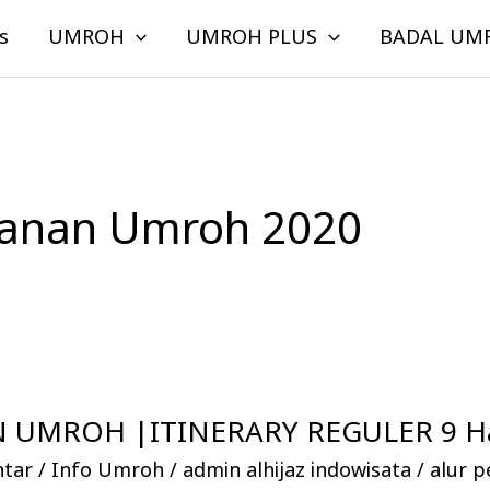
s
UMROH
UMROH PLUS
BADAL UM
alanan Umroh 2020
 UMROH |ITINERARY REGULER 9 Ha
ntar
/
Info Umroh
/
admin alhijaz indowisata
/
alur p