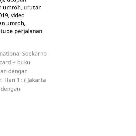
ah umroh
,
urutan
019
,
video
nan umroh
,
tube perjalanan
national Soekarno
card + buku
tkan dengan
ari 1 : ( Jakarta
 dengan