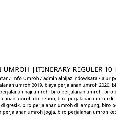
 UMROH |ITINERARY REGULER 10 H
ntar
/
Info Umroh
/
admin alhijaz indowisata
/
alur p
jalanan umroh 2019
,
biaya perjalanan umroh 2020
,
b
 perjalanan haji umroh
,
biro perjalanan umroh
,
biro
jalanan umroh di cirebon
,
biro perjalanan umroh di 
di gresik
,
biro perjalanan umroh di lampung
,
biro 
o perjalanan umroh jogja
,
biro perjalanan umroh ked