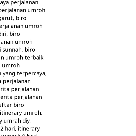
iaya perjalanan
 perjalanan umroh
garut
,
biro
perjalanan umroh
iri
,
biro
alanan umroh
i sunnah
,
biro
an umroh terbaik
an umroh
h yang terpercaya
,
a perjalanan
rita perjalanan
cerita perjalanan
aftar biro
itinerary umroh
,
ry umrah diy
,
2 hari
,
itinerary