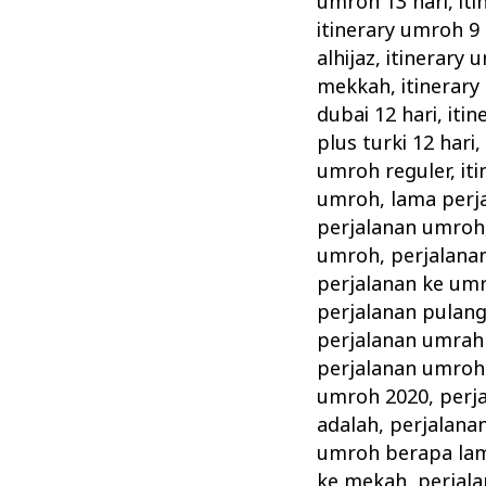
umroh 13 hari
,
it
itinerary umroh 9
alhijaz
,
itinerary 
mekkah
,
itinerary
dubai 12 hari
,
itin
plus turki 12 hari
umroh reguler
,
it
umroh
,
lama perj
perjalanan umroh
umroh
,
perjalana
perjalanan ke um
perjalanan pulan
perjalanan umrah
perjalanan umroh 
umroh 2020
,
perj
adalah
,
perjalana
umroh berapa la
ke mekah
,
perjal