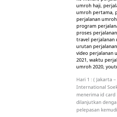
umroh haji
,
perja
umroh pertama
,
perjalanan umroh 
program perjalan
proses perjalana
travel perjalanan
urutan perjalana
video perjalanan
2021
,
waktu perj
umroh 2020
,
yout
Hari 1 : ( Jakart
International Soe
menerima id card 
dilanjutkan deng
pelepasan kemud