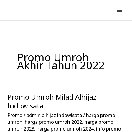
Lewati
ke
konten
Promo Umroh
Akhir Tahun 2022
Promo Umroh Milad Alhijaz
Promo
Umroh
Indowisata
Milad
Promo
/
admin alhijaz indowisata
/
harga promo
Alhijaz
umroh
,
harga promo umroh 2022
,
harga promo
Indowisata
umroh 2023
,
harga promo umroh 2024
,
info promo