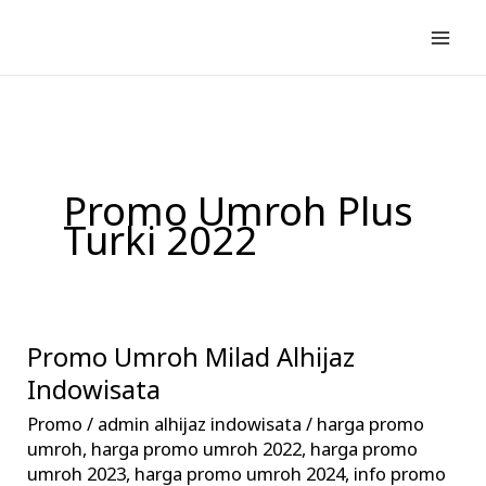
Lewati
ke
konten
Promo Umroh Plus
Turki 2022
Promo Umroh Milad Alhijaz
Promo
Umroh
Indowisata
Milad
Promo
/
admin alhijaz indowisata
/
harga promo
Alhijaz
umroh
,
harga promo umroh 2022
,
harga promo
Indowisata
umroh 2023
,
harga promo umroh 2024
,
info promo