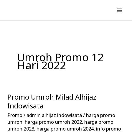
Lewati
ke
konten
Umroh Promo 12
Hari 2022
Promo Umroh Milad Alhijaz
Promo
Umroh
Indowisata
Milad
Promo
/
admin alhijaz indowisata
/
harga promo
Alhijaz
umroh
,
harga promo umroh 2022
,
harga promo
Indowisata
umroh 2023
,
harga promo umroh 2024
,
info promo