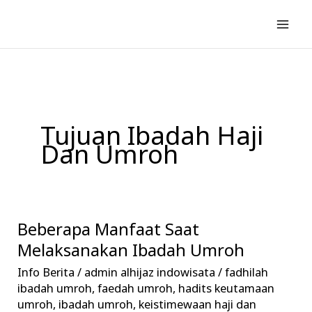
Lewati
ke
konten
Tujuan Ibadah Haji
Dan Umroh
Beberapa Manfaat Saat
Beberapa
Manfaat
Melaksanakan Ibadah Umroh
Saat
Info Berita
/
admin alhijaz indowisata
/
fadhilah
Melaksanakan
ibadah umroh
,
faedah umroh
,
hadits keutamaan
Ibadah
umroh
,
ibadah umroh
,
keistimewaan haji dan