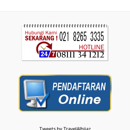
Tweets by TravelAlhijaz