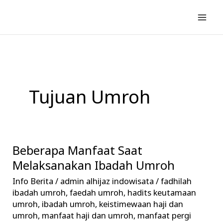
Lewati
ke
konten
Tujuan Umroh
Beberapa Manfaat Saat
Beberapa
Manfaat
Melaksanakan Ibadah Umroh
Saat
Info Berita
/
admin alhijaz indowisata
/
fadhilah
Melaksanakan
ibadah umroh
,
faedah umroh
,
hadits keutamaan
Ibadah
umroh
,
ibadah umroh
,
keistimewaan haji dan
umroh
,
manfaat haji dan umroh
,
manfaat pergi
Umroh