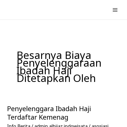
Lewati
ke
konten
Besarnya Biaya
Penyelenggaraan
Ibadah Haji
Ditetapkan Oleh
Penyelenggara Ibadah Haji
Penyelenggara
Ibadah
Terdaftar Kemenag
Haji
Info Berita
/
admin alhijaz indowisata
/
asosiasi