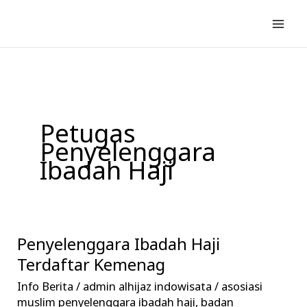
Lewati
ke
konten
Petugas
Penyelenggara
Ibadah Haji
Penyelenggara Ibadah Haji
Penyelenggara
Ibadah
Terdaftar Kemenag
Haji
Info Berita
/
admin alhijaz indowisata
/
asosiasi
Terdaftar
muslim penyelenggara ibadah haji
,
badan