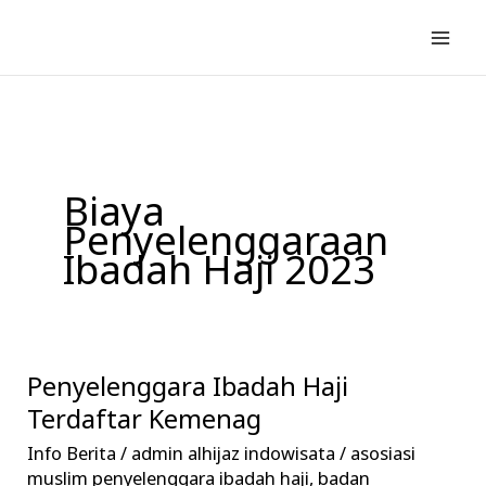
Lewati
ke
konten
Biaya
Penyelenggaraan
Ibadah Haji 2023
Penyelenggara Ibadah Haji
Penyelenggara
Ibadah
Terdaftar Kemenag
Haji
Info Berita
/
admin alhijaz indowisata
/
asosiasi
Terdaftar
muslim penyelenggara ibadah haji
,
badan