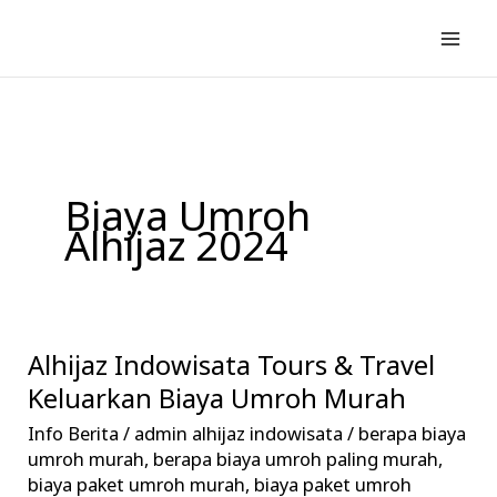
Lewati
ke
konten
Biaya Umroh
Alhijaz 2024
Alhijaz Indowisata Tours & Travel
Alhijaz
Indowisata
Keluarkan Biaya Umroh Murah
Tours
Info Berita
/
admin alhijaz indowisata
/
berapa biaya
&
umroh murah
,
berapa biaya umroh paling murah
,
Travel
biaya paket umroh murah
,
biaya paket umroh