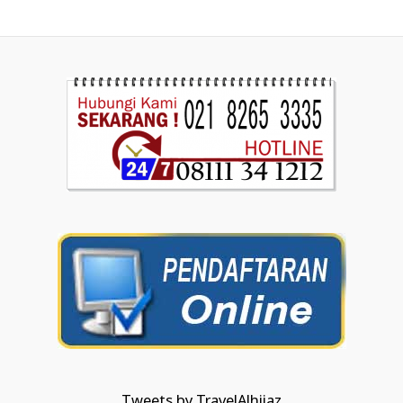
Tweets by TravelAlhijaz