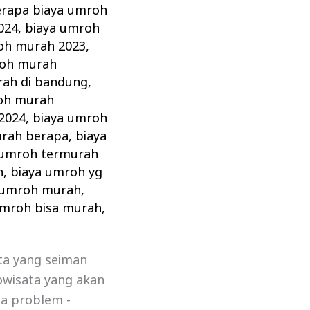
rapa biaya umroh
024
,
biaya umroh
oh murah 2023
,
roh murah
rah di bandung
,
oh murah
2024
,
biaya umroh
urah berapa
,
biaya
 umroh termurah
h
,
biaya umroh yg
 umroh murah
,
umroh bisa murah
,
ta yang seiman
dowisata yang akan
ga problem -