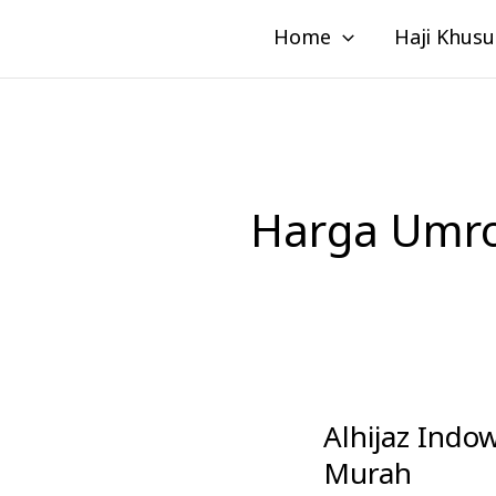
Lewati
Home
Haji Khusu
ke
konten
Harga Umr
Alhijaz Indo
Alhijaz
Indowisata
Murah