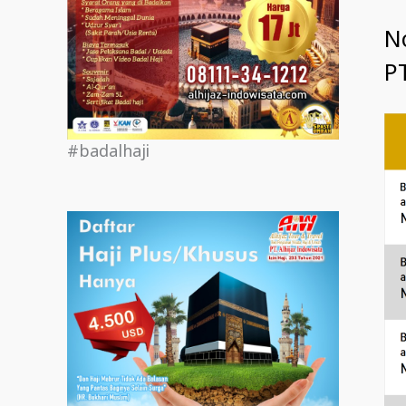
N
PT
#badalhaji