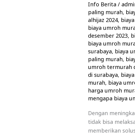
Tours
Info Berita
/
admin
&
paling murah
,
bia
Travel
alhijaz 2024
,
biaya
Keluarkan
biaya umroh mura
Biaya
desember 2023
,
b
biaya umroh murah
Umroh
surabaya
,
biaya 
Murah
paling murah
,
bia
umroh termurah 
di surabaya
,
biay
murah
,
biaya umr
harga umroh mur
mengapa biaya u
Dengan meningkat
tidak bisa melaks
memberikan solusi