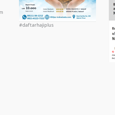
om
#daftarhajiplus