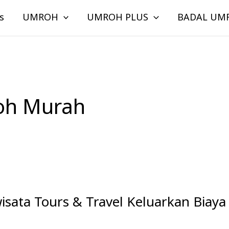
s
UMROH
UMROH PLUS
BADAL UM
oh Murah
wisata Tours & Travel Keluarkan Biay