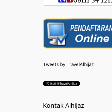
Tweets by TravelAlhijaz
Kontak Alhijaz