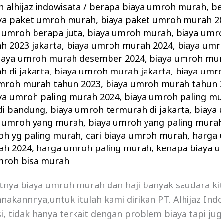
 alhijaz indowisata
/
berapa biaya umroh murah
,
be
ya paket umroh murah
,
biaya paket umroh murah 2
 umroh berapa juta
,
biaya umroh murah
,
biaya umr
h 2023 jakarta
,
biaya umroh murah 2024
,
biaya um
iaya umroh murah desember 2024
,
biaya umroh mu
 di jakarta
,
biaya umroh murah jakarta
,
biaya umr
umroh murah tahun 2023
,
biaya umroh murah tahun 
ya umroh paling murah 2024
,
biaya umroh paling m
di bandung
,
biaya umroh termurah di jakarta
,
biaya
a umroh yang murah
,
biaya umroh yang paling mura
oh yg paling murah
,
cari biaya umroh murah
,
harga
ah 2024
,
harga umroh paling murah
,
kenapa biaya 
mroh bisa murah
nya biaya umroh murah dan haji banyak saudara ki
anakannnya,untuk itulah kami dirikan PT. Alhijaz In
, tidak hanya terkait dengan problem biaya tapi ju